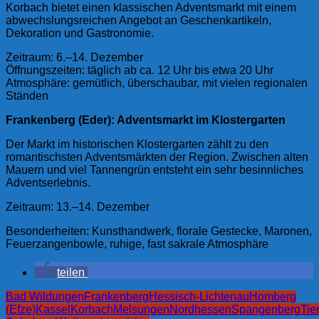
Korbach bietet einen klassischen Adventsmarkt mit einem
abwechslungsreichen Angebot an Geschenkartikeln,
Dekoration und Gastronomie.
Zeitraum: 6.–14. Dezember
Öffnungszeiten: täglich ab ca. 12 Uhr bis etwa 20 Uhr
Atmosphäre: gemütlich, überschaubar, mit vielen regionalen
Ständen
Frankenberg (Eder): Adventsmarkt im Klostergarten
Der Markt im historischen Klostergarten zählt zu den
romantischsten Adventsmärkten der Region. Zwischen alten
Mauern und viel Tannengrün entsteht ein sehr besinnliches
Adventserlebnis.
Zeitraum: 13.–14. Dezember
Besonderheiten: Kunsthandwerk, florale Gestecke, Maronen,
Feuerzangenbowle, ruhige, fast sakrale Atmosphäre
teilen
Bad Wildungen
Frankenberg
Hessisch-Lichtenau
Homberg
(Efze)
Kassel
Korbach
Melsungen
Nordhessen
Spangenberg
Tie