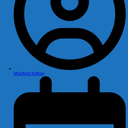
Manfred Kittner