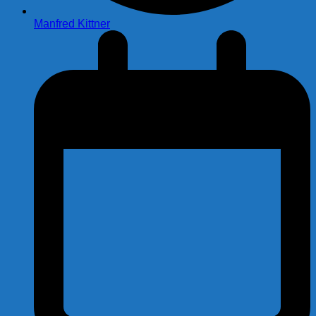
Manfred Kittner