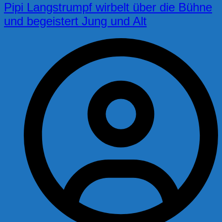
Pipi Langstrumpf wirbelt über die Bühne
und begeistert Jung und Alt