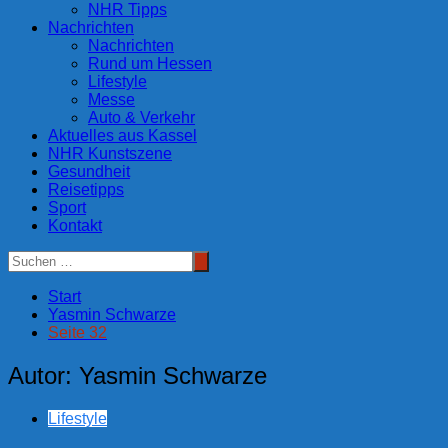
NHR Tipps
Nachrichten
Nachrichten
Rund um Hessen
Lifestyle
Messe
Auto & Verkehr
Aktuelles aus Kassel
NHR Kunstszene
Gesundheit
Reisetipps
Sport
Kontakt
Start
Yasmin Schwarze
Seite 32
Autor:
Yasmin Schwarze
Lifestyle