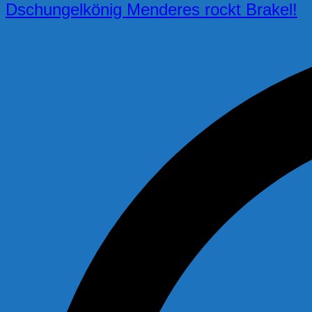
Dschungelkönig Menderes rockt Brakel!