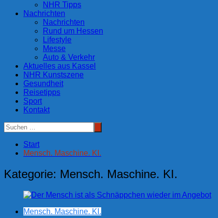
NHR Tipps
Nachrichten
Nachrichten
Rund um Hessen
Lifestyle
Messe
Auto & Verkehr
Aktuelles aus Kassel
NHR Kunstszene
Gesundheit
Reisetipps
Sport
Kontakt
Start
Mensch. Maschine. KI.
Kategorie:
Mensch. Maschine. KI.
Mensch. Maschine. KI.