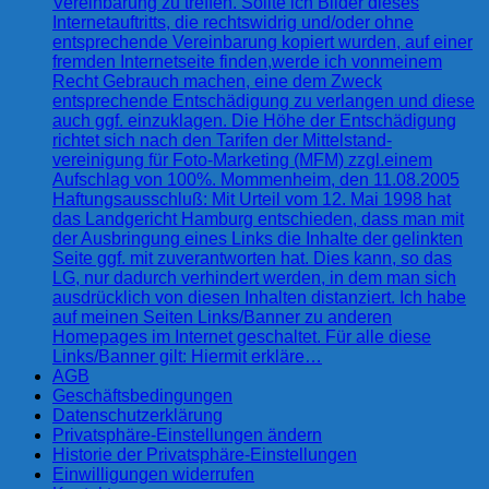
Vereinbarung zu treffen. Sollte ich Bilder dieses
Internetauftritts, die rechtswidrig und/oder ohne
entsprechende Vereinbarung kopiert wurden, auf einer
fremden Internetseite finden,werde ich vonmeinem
Recht Gebrauch machen, eine dem Zweck
entsprechende Entschädigung zu verlangen und diese
auch ggf. einzuklagen. Die Höhe der Entschädigung
richtet sich nach den Tarifen der Mittelstand-
vereinigung für Foto-Marketing (MFM) zzgl.einem
Aufschlag von 100%. Mommenheim, den 11.08.2005
Haftungsausschluß: Mit Urteil vom 12. Mai 1998 hat
das Landgericht Hamburg entschieden, dass man mit
der Ausbringung eines Links die Inhalte der gelinkten
Seite ggf. mit zuverantworten hat. Dies kann, so das
LG, nur dadurch verhindert werden, in dem man sich
ausdrücklich von diesen Inhalten distanziert. Ich habe
auf meinen Seiten Links/Banner zu anderen
Homepages im Internet geschaltet. Für alle diese
Links/Banner gilt: Hiermit erkläre…
AGB
Geschäftsbedingungen
Datenschutzerklärung
Privatsphäre-Einstellungen ändern
Historie der Privatsphäre-Einstellungen
Einwilligungen widerrufen