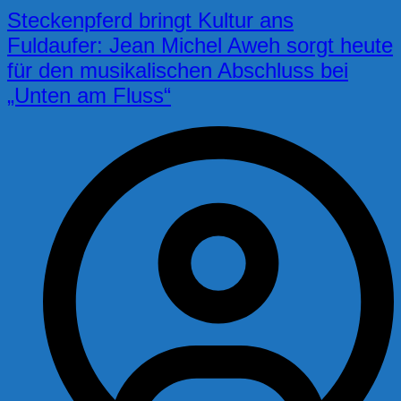
Steckenpferd bringt Kultur ans
Fuldaufer: Jean Michel Aweh sorgt heute
für den musikalischen Abschluss bei
„Unten am Fluss“