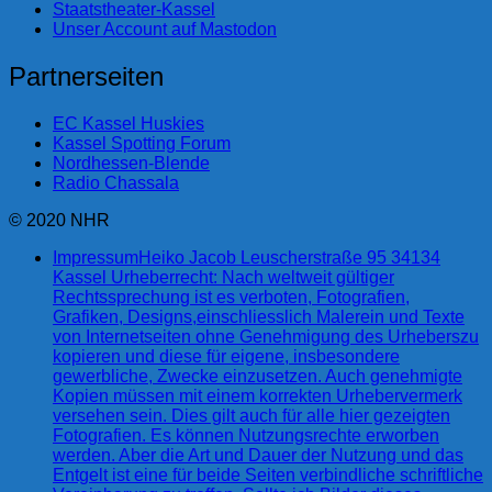
Staatstheater-Kassel
Unser Account auf Mastodon
Partnerseiten
EC Kassel Huskies
Kassel Spotting Forum
Nordhessen-Blende
Radio Chassala
© 2020 NHR
Impressum
Heiko Jacob Leuscherstraße 95 34134
Kassel Urheberrecht: Nach weltweit gültiger
Rechtssprechung ist es verboten, Fotografien,
Grafiken, Designs,einschliesslich Malerein und Texte
von Internetseiten ohne Genehmigung des Urheberszu
kopieren und diese für eigene, insbesondere
gewerbliche, Zwecke einzusetzen. Auch genehmigte
Kopien müssen mit einem korrekten Urhebervermerk
versehen sein. Dies gilt auch für alle hier gezeigten
Fotografien. Es können Nutzungsrechte erworben
werden. Aber die Art und Dauer der Nutzung und das
Entgelt ist eine für beide Seiten verbindliche schriftliche