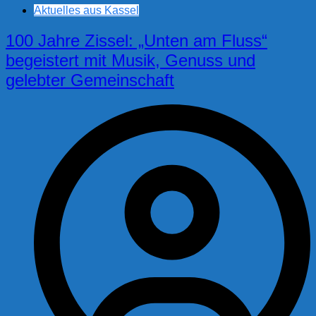
Aktuelles aus Kassel
100 Jahre Zissel: „Unten am Fluss“
begeistert mit Musik, Genuss und
gelebter Gemeinschaft