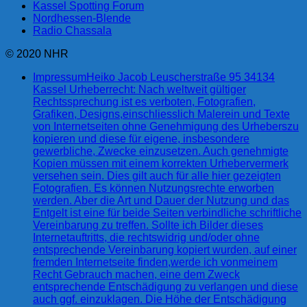
Kassel Spotting Forum
Nordhessen-Blende
Radio Chassala
© 2020 NHR
Impressum
Heiko Jacob Leuscherstraße 95 34134
Kassel Urheberrecht: Nach weltweit gültiger
Rechtssprechung ist es verboten, Fotografien,
Grafiken, Designs,einschliesslich Malerein und Texte
von Internetseiten ohne Genehmigung des Urheberszu
kopieren und diese für eigene, insbesondere
gewerbliche, Zwecke einzusetzen. Auch genehmigte
Kopien müssen mit einem korrekten Urhebervermerk
versehen sein. Dies gilt auch für alle hier gezeigten
Fotografien. Es können Nutzungsrechte erworben
werden. Aber die Art und Dauer der Nutzung und das
Entgelt ist eine für beide Seiten verbindliche schriftliche
Vereinbarung zu treffen. Sollte ich Bilder dieses
Internetauftritts, die rechtswidrig und/oder ohne
entsprechende Vereinbarung kopiert wurden, auf einer
fremden Internetseite finden,werde ich vonmeinem
Recht Gebrauch machen, eine dem Zweck
entsprechende Entschädigung zu verlangen und diese
auch ggf. einzuklagen. Die Höhe der Entschädigung