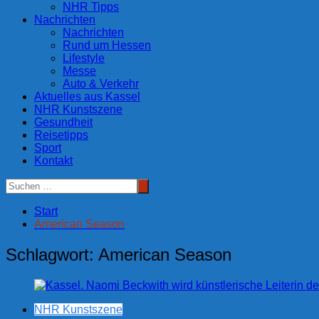
NHR Tipps
Nachrichten
Nachrichten
Rund um Hessen
Lifestyle
Messe
Auto & Verkehr
Aktuelles aus Kassel
NHR Kunstszene
Gesundheit
Reisetipps
Sport
Kontakt
Start
American Season
Schlagwort:
American Season
NHR Kunstszene