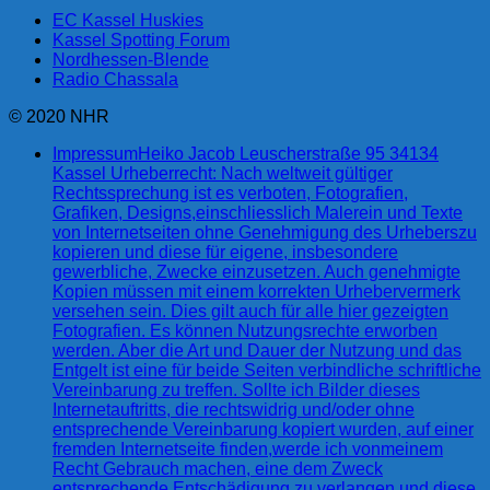
EC Kassel Huskies
Kassel Spotting Forum
Nordhessen-Blende
Radio Chassala
© 2020 NHR
Impressum
Heiko Jacob Leuscherstraße 95 34134
Kassel Urheberrecht: Nach weltweit gültiger
Rechtssprechung ist es verboten, Fotografien,
Grafiken, Designs,einschliesslich Malerein und Texte
von Internetseiten ohne Genehmigung des Urheberszu
kopieren und diese für eigene, insbesondere
gewerbliche, Zwecke einzusetzen. Auch genehmigte
Kopien müssen mit einem korrekten Urhebervermerk
versehen sein. Dies gilt auch für alle hier gezeigten
Fotografien. Es können Nutzungsrechte erworben
werden. Aber die Art und Dauer der Nutzung und das
Entgelt ist eine für beide Seiten verbindliche schriftliche
Vereinbarung zu treffen. Sollte ich Bilder dieses
Internetauftritts, die rechtswidrig und/oder ohne
entsprechende Vereinbarung kopiert wurden, auf einer
fremden Internetseite finden,werde ich vonmeinem
Recht Gebrauch machen, eine dem Zweck
entsprechende Entschädigung zu verlangen und diese