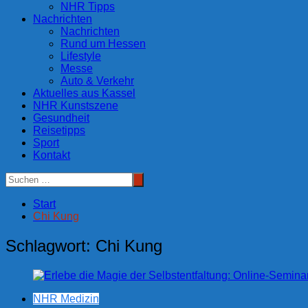
NHR Tipps
Nachrichten
Nachrichten
Rund um Hessen
Lifestyle
Messe
Auto & Verkehr
Aktuelles aus Kassel
NHR Kunstszene
Gesundheit
Reisetipps
Sport
Kontakt
Start
Chi Kung
Schlagwort:
Chi Kung
NHR Medizin