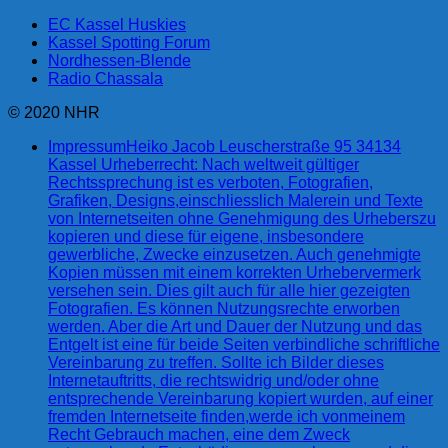
EC Kassel Huskies
Kassel Spotting Forum
Nordhessen-Blende
Radio Chassala
© 2020 NHR
Impressum
Heiko Jacob Leuscherstraße 95 34134
Kassel Urheberrecht: Nach weltweit gültiger
Rechtssprechung ist es verboten, Fotografien,
Grafiken, Designs,einschliesslich Malerein und Texte
von Internetseiten ohne Genehmigung des Urheberszu
kopieren und diese für eigene, insbesondere
gewerbliche, Zwecke einzusetzen. Auch genehmigte
Kopien müssen mit einem korrekten Urhebervermerk
versehen sein. Dies gilt auch für alle hier gezeigten
Fotografien. Es können Nutzungsrechte erworben
werden. Aber die Art und Dauer der Nutzung und das
Entgelt ist eine für beide Seiten verbindliche schriftliche
Vereinbarung zu treffen. Sollte ich Bilder dieses
Internetauftritts, die rechtswidrig und/oder ohne
entsprechende Vereinbarung kopiert wurden, auf einer
fremden Internetseite finden,werde ich vonmeinem
Recht Gebrauch machen, eine dem Zweck