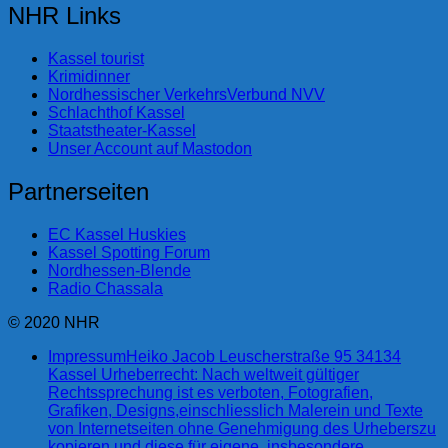
NHR Links
Kassel tourist
Krimidinner
Nordhessischer VerkehrsVerbund NVV
Schlachthof Kassel
Staatstheater-Kassel
Unser Account auf Mastodon
Partnerseiten
EC Kassel Huskies
Kassel Spotting Forum
Nordhessen-Blende
Radio Chassala
© 2020 NHR
Impressum
Heiko Jacob Leuscherstraße 95 34134
Kassel Urheberrecht: Nach weltweit gültiger
Rechtssprechung ist es verboten, Fotografien,
Grafiken, Designs,einschliesslich Malerein und Texte
von Internetseiten ohne Genehmigung des Urheberszu
kopieren und diese für eigene, insbesondere