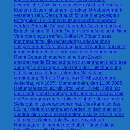
gewerbliche, Zwecke einzusetzen. Auch genehmigte
Kopien müssen mit einem korrekten Urhebervermerk
versehen sein. Dies gilt auch für alle hier gezeigten
Fotografien. Es können Nutzungsrechte erworben
werden. Aber die Art und Dauer der Nutzung und das
Entgelt ist eine für beide Seiten verbindliche schriftliche
Vereinbarung zu treffen. Sollte ich Bilder dieses
Internetauftritts, die rechtswidrig und/oder ohne
entsprechende Vereinbarung kopiert wurden, auf einer
fremden Internetseite finden,werde ich vonmeinem
Recht Gebrauch machen, eine dem Zweck
entsprechende Entschädigung zu verlangen und diese
auch ggf. einzuklagen. Die Höhe der Entschädigung
richtet sich nach den Tarifen der Mittelstand-
vereinigung für Foto-Marketing (MFM) zzgl.einem
Aufschlag von 100%. Mommenheim, den 11.08.2005
Haftungsausschluß: Mit Urteil vom 12. Mai 1998 hat
das Landgericht Hamburg entschieden, dass man mit
der Ausbringung eines Links die Inhalte der gelinkten
Seite ggf. mit zuverantworten hat. Dies kann, so das
LG, nur dadurch verhindert werden, in dem man sich
ausdrücklich von diesen Inhalten distanziert. Ich habe
auf meinen Seiten Links/Banner zu anderen
Homepages im Internet geschaltet. Für alle diese