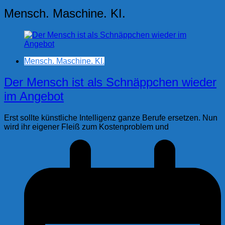
Mensch. Maschine. KI.
Mensch. Maschine. KI.
Der Mensch ist als Schnäppchen wieder
im Angebot
Erst sollte künstliche Intelligenz ganze Berufe ersetzen. Nun
wird ihr eigener Fleiß zum Kostenproblem und