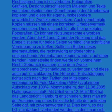
Rechtssprechung ist es verboten, Fotografien,
Grafiken, Designs,einschliesslich Malerein und Texte
von Internetseiten ohne Genehmigung des Urheberszu
kopieren und diese für eigene, insbesondere
gewerbliche, Zwecke einzusetzen. Auch genehmigte
Kopien müssen mit einem korrekten Urhebervermerk
versehen sein. Dies gilt auch für alle hier gezeigten
Fotografien. Es können Nutzungsrechte erworben
werden. Aber die Art und Dauer der Nutzung und das
Entgelt ist eine für beide Seiten verbindliche schriftliche
Vereinbarung zu treffen. Sollte ich Bilder dieses
Internetauftritts, die rechtswidrig und/oder ohne
entsprechende Vereinbarung kopiert wurden, auf einer
fremden Internetseite finden,werde ich vonmeinem
Recht Gebrauch machen, eine dem Zweck
entsprechende Entschädigung zu verlangen und diese
auch ggf. einzuklagen. Die Höhe der Entschädigung
richtet sich nach den Tarifen der Mittelstand-
vereinigung für Foto-Marketing (MFM) zzgl.einem
Aufschlag von 100%. Mommenheim, den 11.08.2005
Haftungsausschluß: Mit Urteil vom 12. Mai 1998 hat
das Landgericht Hamburg entschieden, dass man mit
der Ausbringung eines Links die Inhalte der gelinkten
Seite ggf. mit zuverantworten hat. Dies kann, so das
LG, nur dadurch verhindert werden, in dem man sich