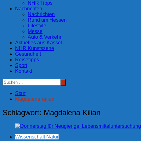
NHR Tipps
Nachrichten
Nachrichten
Rund um Hessen
Lifestyle
Messe
Auto & Verkehr
Aktuelles aus Kassel
NHR Kunstszene
Gesundheit
Reisetipps
Sport
Kontakt
Start
Magdalena Kilian
Schlagwort:
Magdalena Kilian
Wissenschaft Natur