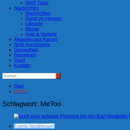
NHR Tipps
Nachrichten
Nachrichten
Rund um Hessen
Lifestyle
Messe
Auto & Verkehr
Aktuelles aus Kassel
NHR Kunstszene
Gesundheit
Reisetipps
Sport
Kontakt
Start
MeToo
Schlagwort:
MeToo
Events Nordhessen