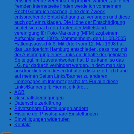
entsprechende Vereinbarung kopiert wurden, auf einer
fremden Internetseite finden,werde ich vonmeinem
Recht Gebrauch machen, eine dem Zweck
entsprechende Entschädigung zu verlangen und diese
auch ggf. einzuklagen. Die Höhe der Entschädigung
richtet sich nach den Tarifen der Mittelstand-
vereinigung für Foto-Marketing (MFM) zzgl.einem
Aufschlag von 100%. Mommenheim, den 11.08.2005
Haftungsausschluß: Mit Urteil vom 12. Mai 1998 hat
das Landgericht Hamburg entschieden, dass man mit
der Ausbringung eines Links die Inhalte der gelinkten
Seite ggf. mit zuverantworten hat. Dies kann, so das
LG, nur dadurch verhindert werden, in dem man sich
ausdrücklich von diesen Inhalten distanziert. Ich habe
auf meinen Seiten Links/Banner zu anderen
Homepages im Internet geschaltet. Für alle diese
Links/Banner gilt: Hiermit erkläre…
AGB
Geschäftsbedingungen
Datenschutzerklärung
Privatsphäre-Einstellungen ändern
Historie der Privatsphäre-Einstellungen
Einwilligungen widerrufen
Kontakt