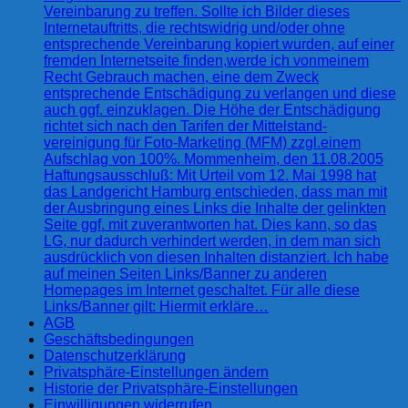
Vereinbarung zu treffen. Sollte ich Bilder dieses
Internetauftritts, die rechtswidrig und/oder ohne
entsprechende Vereinbarung kopiert wurden, auf einer
fremden Internetseite finden,werde ich vonmeinem
Recht Gebrauch machen, eine dem Zweck
entsprechende Entschädigung zu verlangen und diese
auch ggf. einzuklagen. Die Höhe der Entschädigung
richtet sich nach den Tarifen der Mittelstand-
vereinigung für Foto-Marketing (MFM) zzgl.einem
Aufschlag von 100%. Mommenheim, den 11.08.2005
Haftungsausschluß: Mit Urteil vom 12. Mai 1998 hat
das Landgericht Hamburg entschieden, dass man mit
der Ausbringung eines Links die Inhalte der gelinkten
Seite ggf. mit zuverantworten hat. Dies kann, so das
LG, nur dadurch verhindert werden, in dem man sich
ausdrücklich von diesen Inhalten distanziert. Ich habe
auf meinen Seiten Links/Banner zu anderen
Homepages im Internet geschaltet. Für alle diese
Links/Banner gilt: Hiermit erkläre…
AGB
Geschäftsbedingungen
Datenschutzerklärung
Privatsphäre-Einstellungen ändern
Historie der Privatsphäre-Einstellungen
Einwilligungen widerrufen