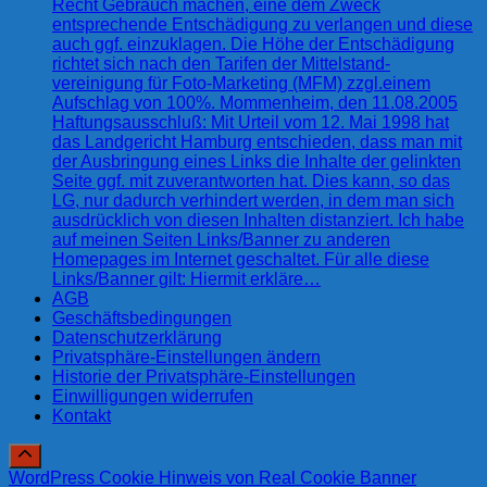
Recht Gebrauch machen, eine dem Zweck
entsprechende Entschädigung zu verlangen und diese
auch ggf. einzuklagen. Die Höhe der Entschädigung
richtet sich nach den Tarifen der Mittelstand-
vereinigung für Foto-Marketing (MFM) zzgl.einem
Aufschlag von 100%. Mommenheim, den 11.08.2005
Haftungsausschluß: Mit Urteil vom 12. Mai 1998 hat
das Landgericht Hamburg entschieden, dass man mit
der Ausbringung eines Links die Inhalte der gelinkten
Seite ggf. mit zuverantworten hat. Dies kann, so das
LG, nur dadurch verhindert werden, in dem man sich
ausdrücklich von diesen Inhalten distanziert. Ich habe
auf meinen Seiten Links/Banner zu anderen
Homepages im Internet geschaltet. Für alle diese
Links/Banner gilt: Hiermit erkläre…
AGB
Geschäftsbedingungen
Datenschutzerklärung
Privatsphäre-Einstellungen ändern
Historie der Privatsphäre-Einstellungen
Einwilligungen widerrufen
Kontakt
WordPress Cookie Hinweis von Real Cookie Banner