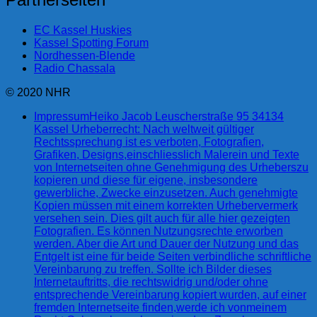
EC Kassel Huskies
Kassel Spotting Forum
Nordhessen-Blende
Radio Chassala
© 2020 NHR
Impressum
Heiko Jacob Leuscherstraße 95 34134
Kassel Urheberrecht: Nach weltweit gültiger
Rechtssprechung ist es verboten, Fotografien,
Grafiken, Designs,einschliesslich Malerein und Texte
von Internetseiten ohne Genehmigung des Urheberszu
kopieren und diese für eigene, insbesondere
gewerbliche, Zwecke einzusetzen. Auch genehmigte
Kopien müssen mit einem korrekten Urhebervermerk
versehen sein. Dies gilt auch für alle hier gezeigten
Fotografien. Es können Nutzungsrechte erworben
werden. Aber die Art und Dauer der Nutzung und das
Entgelt ist eine für beide Seiten verbindliche schriftliche
Vereinbarung zu treffen. Sollte ich Bilder dieses
Internetauftritts, die rechtswidrig und/oder ohne
entsprechende Vereinbarung kopiert wurden, auf einer
fremden Internetseite finden,werde ich vonmeinem