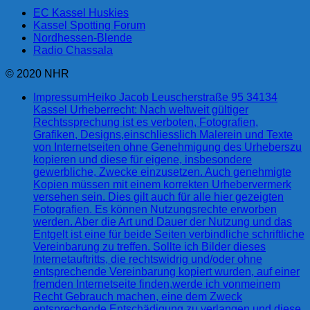
EC Kassel Huskies
Kassel Spotting Forum
Nordhessen-Blende
Radio Chassala
© 2020 NHR
Impressum
Heiko Jacob Leuscherstraße 95 34134
Kassel Urheberrecht: Nach weltweit gültiger
Rechtssprechung ist es verboten, Fotografien,
Grafiken, Designs,einschliesslich Malerein und Texte
von Internetseiten ohne Genehmigung des Urheberszu
kopieren und diese für eigene, insbesondere
gewerbliche, Zwecke einzusetzen. Auch genehmigte
Kopien müssen mit einem korrekten Urhebervermerk
versehen sein. Dies gilt auch für alle hier gezeigten
Fotografien. Es können Nutzungsrechte erworben
werden. Aber die Art und Dauer der Nutzung und das
Entgelt ist eine für beide Seiten verbindliche schriftliche
Vereinbarung zu treffen. Sollte ich Bilder dieses
Internetauftritts, die rechtswidrig und/oder ohne
entsprechende Vereinbarung kopiert wurden, auf einer
fremden Internetseite finden,werde ich vonmeinem
Recht Gebrauch machen, eine dem Zweck
entsprechende Entschädigung zu verlangen und diese