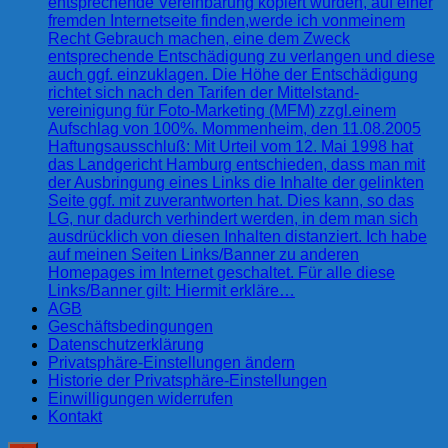
entsprechende Vereinbarung kopiert wurden, auf einer
fremden Internetseite finden,werde ich vonmeinem
Recht Gebrauch machen, eine dem Zweck
entsprechende Entschädigung zu verlangen und diese
auch ggf. einzuklagen. Die Höhe der Entschädigung
richtet sich nach den Tarifen der Mittelstand-
vereinigung für Foto-Marketing (MFM) zzgl.einem
Aufschlag von 100%. Mommenheim, den 11.08.2005
Haftungsausschluß: Mit Urteil vom 12. Mai 1998 hat
das Landgericht Hamburg entschieden, dass man mit
der Ausbringung eines Links die Inhalte der gelinkten
Seite ggf. mit zuverantworten hat. Dies kann, so das
LG, nur dadurch verhindert werden, in dem man sich
ausdrücklich von diesen Inhalten distanziert. Ich habe
auf meinen Seiten Links/Banner zu anderen
Homepages im Internet geschaltet. Für alle diese
Links/Banner gilt: Hiermit erkläre…
AGB
Geschäftsbedingungen
Datenschutzerklärung
Privatsphäre-Einstellungen ändern
Historie der Privatsphäre-Einstellungen
Einwilligungen widerrufen
Kontakt