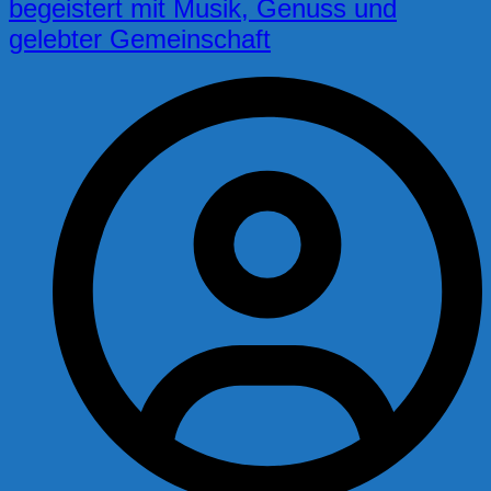
begeistert mit Musik, Genuss und
gelebter Gemeinschaft