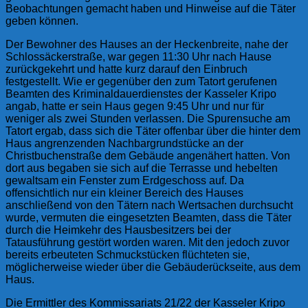
Beobachtungen gemacht haben und Hinweise auf die Täter
geben können.
Der Bewohner des Hauses an der Heckenbreite, nahe der
Schlossäckerstraße, war gegen 11:30 Uhr nach Hause
zurückgekehrt und hatte kurz darauf den Einbruch
festgestellt. Wie er gegenüber den zum Tatort gerufenen
Beamten des Kriminaldauerdienstes der Kasseler Kripo
angab, hatte er sein Haus gegen 9:45 Uhr und nur für
weniger als zwei Stunden verlassen. Die Spurensuche am
Tatort ergab, dass sich die Täter offenbar über die hinter dem
Haus angrenzenden Nachbargrundstücke an der
Christbuchenstraße dem Gebäude angenähert hatten. Von
dort aus begaben sie sich auf die Terrasse und hebelten
gewaltsam ein Fenster zum Erdgeschoss auf. Da
offensichtlich nur ein kleiner Bereich des Hauses
anschließend von den Tätern nach Wertsachen durchsucht
wurde, vermuten die eingesetzten Beamten, dass die Täter
durch die Heimkehr des Hausbesitzers bei der
Tatausführung gestört worden waren. Mit den jedoch zuvor
bereits erbeuteten Schmuckstücken flüchteten sie,
möglicherweise wieder über die Gebäuderückseite, aus dem
Haus.
Die Ermittler des Kommissariats 21/22 der Kasseler Kripo