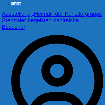
Kultur
Ausstellung „Heimat“ der Künstlergruppe
Sterntaler begeistert zahlreiche
Besucher