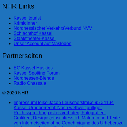
NHR Links
Kassel tourist
Krimidinner
Nordhessischer VerkehrsVerbund NVV
Schlachthof Kassel
Staatstheater-Kassel
Unser Account auf Mastodon
Partnerseiten
EC Kassel Huskies
Kassel Spotting Forum
Nordhessen-Blende
Radio Chassala
© 2020 NHR
Impressum
Heiko Jacob Leuscherstraße 95 34134
Kassel Urheberrecht: Nach weltweit gültiger
Rechtssprechung ist es verboten, Fotografien,
Grafiken, Designs,einschliesslich Malerein und Texte
von Internetseiten ohne Genehmigung des Urheberszu