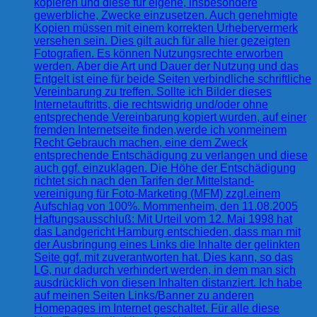
kopieren und diese für eigene, insbesondere
gewerbliche, Zwecke einzusetzen. Auch genehmigte
Kopien müssen mit einem korrekten Urhebervermerk
versehen sein. Dies gilt auch für alle hier gezeigten
Fotografien. Es können Nutzungsrechte erworben
werden. Aber die Art und Dauer der Nutzung und das
Entgelt ist eine für beide Seiten verbindliche schriftliche
Vereinbarung zu treffen. Sollte ich Bilder dieses
Internetauftritts, die rechtswidrig und/oder ohne
entsprechende Vereinbarung kopiert wurden, auf einer
fremden Internetseite finden,werde ich vonmeinem
Recht Gebrauch machen, eine dem Zweck
entsprechende Entschädigung zu verlangen und diese
auch ggf. einzuklagen. Die Höhe der Entschädigung
richtet sich nach den Tarifen der Mittelstand-
vereinigung für Foto-Marketing (MFM) zzgl.einem
Aufschlag von 100%. Mommenheim, den 11.08.2005
Haftungsausschluß: Mit Urteil vom 12. Mai 1998 hat
das Landgericht Hamburg entschieden, dass man mit
der Ausbringung eines Links die Inhalte der gelinkten
Seite ggf. mit zuverantworten hat. Dies kann, so das
LG, nur dadurch verhindert werden, in dem man sich
ausdrücklich von diesen Inhalten distanziert. Ich habe
auf meinen Seiten Links/Banner zu anderen
Homepages im Internet geschaltet. Für alle diese