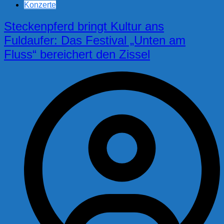
Konzerte
Steckenpferd bringt Kultur ans
Fuldaufer: Das Festival „Unten am
Fluss“ bereichert den Zissel