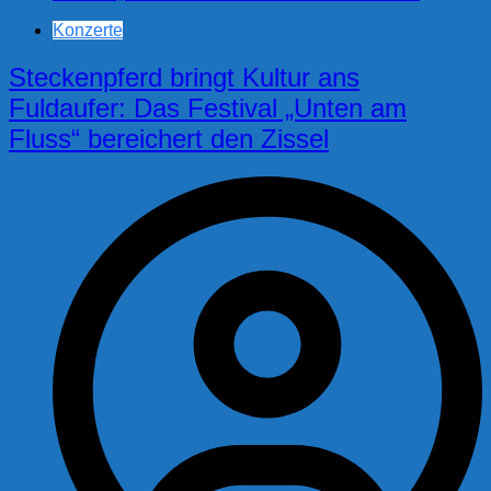
Konzerte
Steckenpferd bringt Kultur ans
Fuldaufer: Das Festival „Unten am
Fluss“ bereichert den Zissel