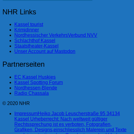
NHR Links
Kassel tourist
Krimidinner
Nordhessischer VerkehrsVerbund NVV
Schlachthof Kassel
Staatstheater-Kassel
Unser Account auf Mastodon
Partnerseiten
EC Kassel Huskies
Kassel Spotting Forum
Nordhessen-Blende
Radio Chassala
© 2020 NHR
Impressum
Heiko Jacob Leuscherstraße 95 34134
Kassel Urheberrecht: Nach weltweit gültiger
Rechtssprechung ist es verboten, Fotografien,
Grafiken, Designs,einschliesslich Malerein und Texte