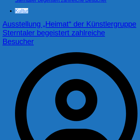
Kultur
Ausstellung „Heimat“ der Künstlergruppe
Sterntaler begeistert zahlreiche
Besucher