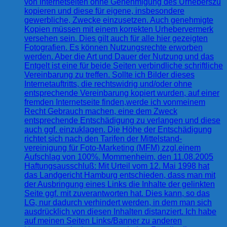
von Internetseiten ohne Genehmigung des Urheberszu
kopieren und diese für eigene, insbesondere
gewerbliche, Zwecke einzusetzen. Auch genehmigte
Kopien müssen mit einem korrekten Urhebervermerk
versehen sein. Dies gilt auch für alle hier gezeigten
Fotografien. Es können Nutzungsrechte erworben
werden. Aber die Art und Dauer der Nutzung und das
Entgelt ist eine für beide Seiten verbindliche schriftliche
Vereinbarung zu treffen. Sollte ich Bilder dieses
Internetauftritts, die rechtswidrig und/oder ohne
entsprechende Vereinbarung kopiert wurden, auf einer
fremden Internetseite finden,werde ich vonmeinem
Recht Gebrauch machen, eine dem Zweck
entsprechende Entschädigung zu verlangen und diese
auch ggf. einzuklagen. Die Höhe der Entschädigung
richtet sich nach den Tarifen der Mittelstand-
vereinigung für Foto-Marketing (MFM) zzgl.einem
Aufschlag von 100%. Mommenheim, den 11.08.2005
Haftungsausschluß: Mit Urteil vom 12. Mai 1998 hat
das Landgericht Hamburg entschieden, dass man mit
der Ausbringung eines Links die Inhalte der gelinkten
Seite ggf. mit zuverantworten hat. Dies kann, so das
LG, nur dadurch verhindert werden, in dem man sich
ausdrücklich von diesen Inhalten distanziert. Ich habe
auf meinen Seiten Links/Banner zu anderen