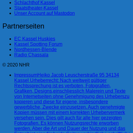
Schlachthof Kassel
Staatstheater-Kassel
Unser Account auf Mastodon
Partnerseiten
EC Kassel Huskies
Kassel Spotting Forum
Nordhessen-Blende
Radio Chassala
© 2020 NHR
Impressum
Heiko Jacob Leuscherstraße 95 34134
Kassel Urheberrecht: Nach weltweit gültiger
Rechtssprechung ist es verboten, Fotografien,
Grafiken, Designs,einschliesslich Malerein und Texte
von Internetseiten ohne Genehmigung des Urheberszu
kopieren und diese für eigene, insbesondere
gewerbliche, Zwecke einzusetzen. Auch genehmigte
Kopien müssen mit einem korrekten Urhebervermerk
versehen sein. Dies gilt auch für alle hier gezeigten
Fotografien. Es können Nutzungsrechte erworben
werden. Aber die Art und Dauer der Nutzung und das