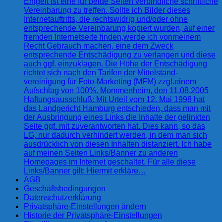
Entgelt ist eine für beide Seiten verbindliche schriftliche
Vereinbarung zu treffen. Sollte ich Bilder dieses
Internetauftritts, die rechtswidrig und/oder ohne
entsprechende Vereinbarung kopiert wurden, auf einer
fremden Internetseite finden,werde ich vonmeinem
Recht Gebrauch machen, eine dem Zweck
entsprechende Entschädigung zu verlangen und diese
auch ggf. einzuklagen. Die Höhe der Entschädigung
richtet sich nach den Tarifen der Mittelstand-
vereinigung für Foto-Marketing (MFM) zzgl.einem
Aufschlag von 100%. Mommenheim, den 11.08.2005
Haftungsausschluß: Mit Urteil vom 12. Mai 1998 hat
das Landgericht Hamburg entschieden, dass man mit
der Ausbringung eines Links die Inhalte der gelinkten
Seite ggf. mit zuverantworten hat. Dies kann, so das
LG, nur dadurch verhindert werden, in dem man sich
ausdrücklich von diesen Inhalten distanziert. Ich habe
auf meinen Seiten Links/Banner zu anderen
Homepages im Internet geschaltet. Für alle diese
Links/Banner gilt: Hiermit erkläre…
AGB
Geschäftsbedingungen
Datenschutzerklärung
Privatsphäre-Einstellungen ändern
Historie der Privatsphäre-Einstellungen