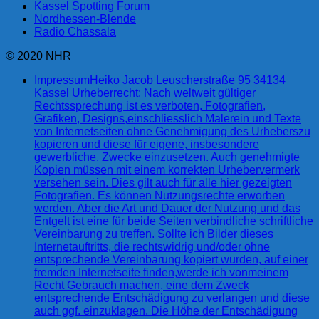
Kassel Spotting Forum
Nordhessen-Blende
Radio Chassala
© 2020 NHR
Impressum
Heiko Jacob Leuscherstraße 95 34134
Kassel Urheberrecht: Nach weltweit gültiger
Rechtssprechung ist es verboten, Fotografien,
Grafiken, Designs,einschliesslich Malerein und Texte
von Internetseiten ohne Genehmigung des Urheberszu
kopieren und diese für eigene, insbesondere
gewerbliche, Zwecke einzusetzen. Auch genehmigte
Kopien müssen mit einem korrekten Urhebervermerk
versehen sein. Dies gilt auch für alle hier gezeigten
Fotografien. Es können Nutzungsrechte erworben
werden. Aber die Art und Dauer der Nutzung und das
Entgelt ist eine für beide Seiten verbindliche schriftliche
Vereinbarung zu treffen. Sollte ich Bilder dieses
Internetauftritts, die rechtswidrig und/oder ohne
entsprechende Vereinbarung kopiert wurden, auf einer
fremden Internetseite finden,werde ich vonmeinem
Recht Gebrauch machen, eine dem Zweck
entsprechende Entschädigung zu verlangen und diese
auch ggf. einzuklagen. Die Höhe der Entschädigung