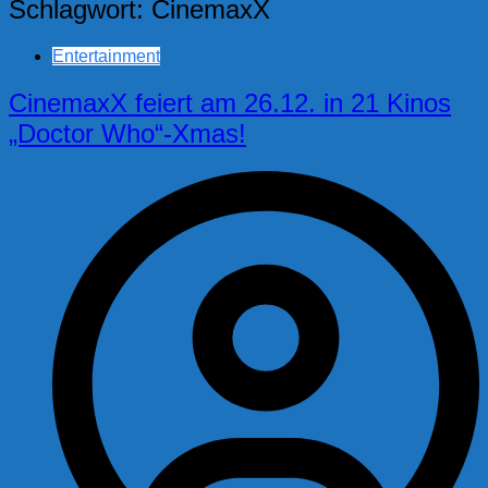
Schlagwort:
CinemaxX
Entertainment
CinemaxX feiert am 26.12. in 21 Kinos
„Doctor Who“-Xmas!