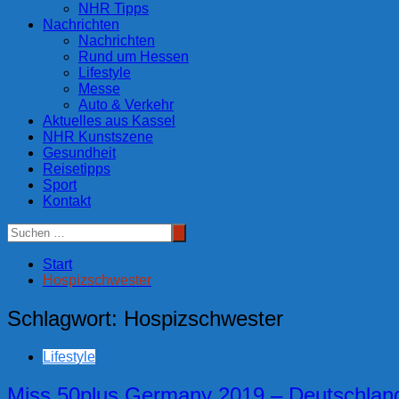
NHR Tipps
Nachrichten
Nachrichten
Rund um Hessen
Lifestyle
Messe
Auto & Verkehr
Aktuelles aus Kassel
NHR Kunstszene
Gesundheit
Reisetipps
Sport
Kontakt
Start
Hospizschwester
Schlagwort:
Hospizschwester
Lifestyle
Miss 50plus Germany 2019 – Deutschlan