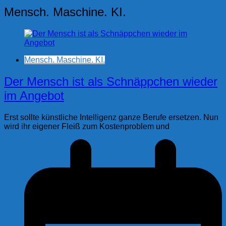
Mensch. Maschine. KI.
Mensch. Maschine. KI.
Der Mensch ist als Schnäppchen wieder
im Angebot
Erst sollte künstliche Intelligenz ganze Berufe ersetzen. Nun
wird ihr eigener Fleiß zum Kostenproblem und