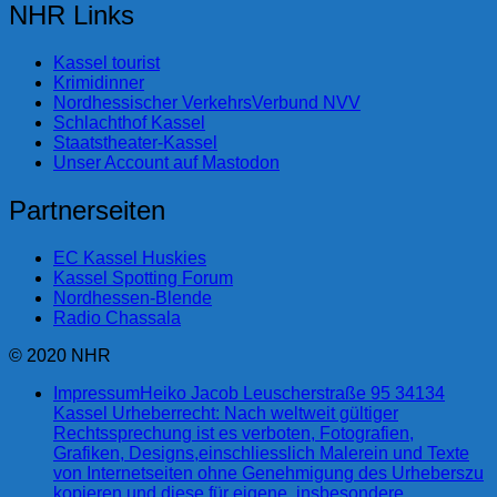
NHR Links
Kassel tourist
Krimidinner
Nordhessischer VerkehrsVerbund NVV
Schlachthof Kassel
Staatstheater-Kassel
Unser Account auf Mastodon
Partnerseiten
EC Kassel Huskies
Kassel Spotting Forum
Nordhessen-Blende
Radio Chassala
© 2020 NHR
Impressum
Heiko Jacob Leuscherstraße 95 34134
Kassel Urheberrecht: Nach weltweit gültiger
Rechtssprechung ist es verboten, Fotografien,
Grafiken, Designs,einschliesslich Malerein und Texte
von Internetseiten ohne Genehmigung des Urheberszu
kopieren und diese für eigene, insbesondere