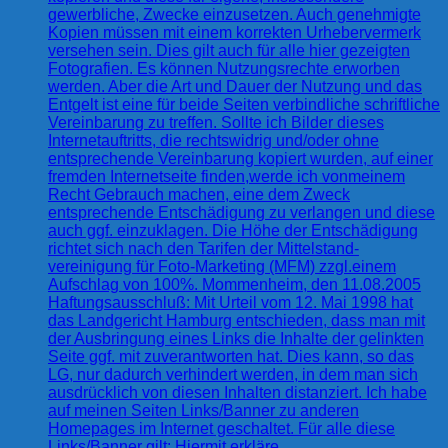
gewerbliche, Zwecke einzusetzen. Auch genehmigte
Kopien müssen mit einem korrekten Urhebervermerk
versehen sein. Dies gilt auch für alle hier gezeigten
Fotografien. Es können Nutzungsrechte erworben
werden. Aber die Art und Dauer der Nutzung und das
Entgelt ist eine für beide Seiten verbindliche schriftliche
Vereinbarung zu treffen. Sollte ich Bilder dieses
Internetauftritts, die rechtswidrig und/oder ohne
entsprechende Vereinbarung kopiert wurden, auf einer
fremden Internetseite finden,werde ich vonmeinem
Recht Gebrauch machen, eine dem Zweck
entsprechende Entschädigung zu verlangen und diese
auch ggf. einzuklagen. Die Höhe der Entschädigung
richtet sich nach den Tarifen der Mittelstand-
vereinigung für Foto-Marketing (MFM) zzgl.einem
Aufschlag von 100%. Mommenheim, den 11.08.2005
Haftungsausschluß: Mit Urteil vom 12. Mai 1998 hat
das Landgericht Hamburg entschieden, dass man mit
der Ausbringung eines Links die Inhalte der gelinkten
Seite ggf. mit zuverantworten hat. Dies kann, so das
LG, nur dadurch verhindert werden, in dem man sich
ausdrücklich von diesen Inhalten distanziert. Ich habe
auf meinen Seiten Links/Banner zu anderen
Homepages im Internet geschaltet. Für alle diese
Links/Banner gilt: Hiermit erkläre…