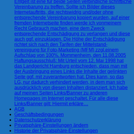
Entgelt ist eine für beide Seiten verbindliche schriftliche
Vereinbarung zu treffen. Sollte ich Bilder dieses
Internetauftritts, die rechtswidrig und/oder ohne
entsprechende Vereinbarung kopiert wurden, auf einer
fremden Internetseite finden,werde ich vonmeinem
Recht Gebrauch machen, eine dem Zweck
entsprechende Entschädigung zu verlangen und diese
auch ggf. einzuklagen. Die Höhe der Entschädigung
richtet sich nach den Tarifen der Mittelstand-
vereinigung für Foto-Marketing (MFM) zzgl.einem
Aufschlag von 100%. Mommenheim, den 11.08.2005
Haftungsausschluß: Mit Urteil vom 12. Mai 1998 hat
das Landgericht Hamburg entschieden, dass man mit
der Ausbringung eines Links die Inhalte der gelinkten
Seite ggf. mit zuverantworten hat. Dies kann, so das
LG, nur dadurch verhindert werden, in dem man sich
ausdrücklich von diesen Inhalten distanziert. Ich habe
auf meinen Seiten Links/Banner zu anderen
Homepages im Internet geschaltet. Für alle diese
Links/Banner gilt: Hiermit erkläre…
AGB
Geschäftsbedingungen
Datenschutzerklärung
Privatsphäre-Einstellungen ändern
Historie der Privatsphäre-Einstellungen