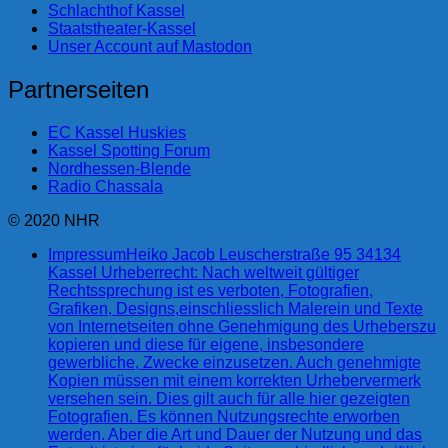
Schlachthof Kassel
Staatstheater-Kassel
Unser Account auf Mastodon
Partnerseiten
EC Kassel Huskies
Kassel Spotting Forum
Nordhessen-Blende
Radio Chassala
© 2020 NHR
Impressum
Heiko Jacob Leuscherstraße 95 34134
Kassel Urheberrecht: Nach weltweit gültiger
Rechtssprechung ist es verboten, Fotografien,
Grafiken, Designs,einschliesslich Malerein und Texte
von Internetseiten ohne Genehmigung des Urheberszu
kopieren und diese für eigene, insbesondere
gewerbliche, Zwecke einzusetzen. Auch genehmigte
Kopien müssen mit einem korrekten Urhebervermerk
versehen sein. Dies gilt auch für alle hier gezeigten
Fotografien. Es können Nutzungsrechte erworben
werden. Aber die Art und Dauer der Nutzung und das