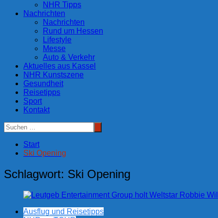
NHR Tipps
Nachrichten
Nachrichten
Rund um Hessen
Lifestyle
Messe
Auto & Verkehr
Aktuelles aus Kassel
NHR Kunstszene
Gesundheit
Reisetipps
Sport
Kontakt
Start
Ski Opening
Schlagwort:
Ski Opening
Ausflug und Reisetipps