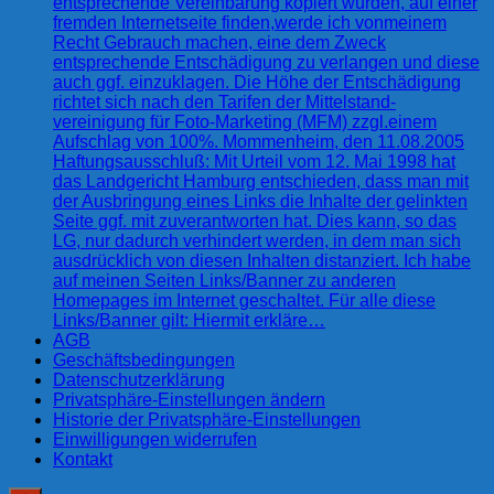
entsprechende Vereinbarung kopiert wurden, auf einer
fremden Internetseite finden,werde ich vonmeinem
Recht Gebrauch machen, eine dem Zweck
entsprechende Entschädigung zu verlangen und diese
auch ggf. einzuklagen. Die Höhe der Entschädigung
richtet sich nach den Tarifen der Mittelstand-
vereinigung für Foto-Marketing (MFM) zzgl.einem
Aufschlag von 100%. Mommenheim, den 11.08.2005
Haftungsausschluß: Mit Urteil vom 12. Mai 1998 hat
das Landgericht Hamburg entschieden, dass man mit
der Ausbringung eines Links die Inhalte der gelinkten
Seite ggf. mit zuverantworten hat. Dies kann, so das
LG, nur dadurch verhindert werden, in dem man sich
ausdrücklich von diesen Inhalten distanziert. Ich habe
auf meinen Seiten Links/Banner zu anderen
Homepages im Internet geschaltet. Für alle diese
Links/Banner gilt: Hiermit erkläre…
AGB
Geschäftsbedingungen
Datenschutzerklärung
Privatsphäre-Einstellungen ändern
Historie der Privatsphäre-Einstellungen
Einwilligungen widerrufen
Kontakt