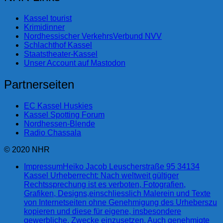
Kassel tourist
Krimidinner
Nordhessischer VerkehrsVerbund NVV
Schlachthof Kassel
Staatstheater-Kassel
Unser Account auf Mastodon
Partnerseiten
EC Kassel Huskies
Kassel Spotting Forum
Nordhessen-Blende
Radio Chassala
© 2020 NHR
Impressum
Heiko Jacob Leuscherstraße 95 34134
Kassel Urheberrecht: Nach weltweit gültiger
Rechtssprechung ist es verboten, Fotografien,
Grafiken, Designs,einschliesslich Malerein und Texte
von Internetseiten ohne Genehmigung des Urheberszu
kopieren und diese für eigene, insbesondere
gewerbliche, Zwecke einzusetzen. Auch genehmigte