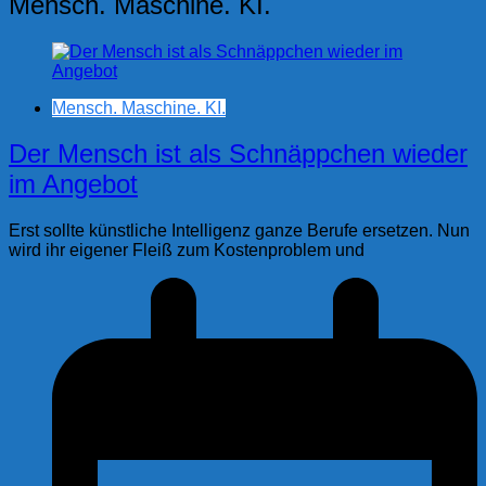
Mensch. Maschine. KI.
Mensch. Maschine. KI.
Der Mensch ist als Schnäppchen wieder
im Angebot
Erst sollte künstliche Intelligenz ganze Berufe ersetzen. Nun
wird ihr eigener Fleiß zum Kostenproblem und