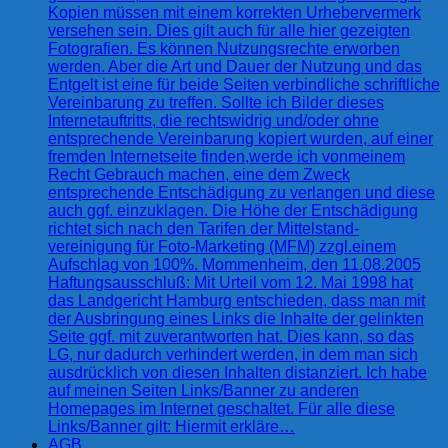
Kopien müssen mit einem korrekten Urhebervermerk
versehen sein. Dies gilt auch für alle hier gezeigten
Fotografien. Es können Nutzungsrechte erworben
werden. Aber die Art und Dauer der Nutzung und das
Entgelt ist eine für beide Seiten verbindliche schriftliche
Vereinbarung zu treffen. Sollte ich Bilder dieses
Internetauftritts, die rechtswidrig und/oder ohne
entsprechende Vereinbarung kopiert wurden, auf einer
fremden Internetseite finden,werde ich vonmeinem
Recht Gebrauch machen, eine dem Zweck
entsprechende Entschädigung zu verlangen und diese
auch ggf. einzuklagen. Die Höhe der Entschädigung
richtet sich nach den Tarifen der Mittelstand-
vereinigung für Foto-Marketing (MFM) zzgl.einem
Aufschlag von 100%. Mommenheim, den 11.08.2005
Haftungsausschluß: Mit Urteil vom 12. Mai 1998 hat
das Landgericht Hamburg entschieden, dass man mit
der Ausbringung eines Links die Inhalte der gelinkten
Seite ggf. mit zuverantworten hat. Dies kann, so das
LG, nur dadurch verhindert werden, in dem man sich
ausdrücklich von diesen Inhalten distanziert. Ich habe
auf meinen Seiten Links/Banner zu anderen
Homepages im Internet geschaltet. Für alle diese
Links/Banner gilt: Hiermit erkläre…
AGB