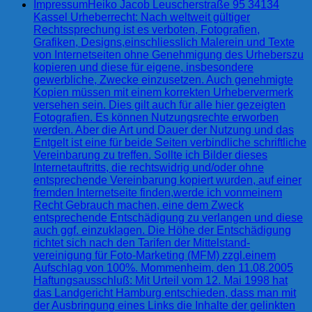
Impressum
Heiko Jacob Leuscherstraße 95 34134
Kassel Urheberrecht: Nach weltweit gültiger
Rechtssprechung ist es verboten, Fotografien,
Grafiken, Designs,einschliesslich Malerein und Texte
von Internetseiten ohne Genehmigung des Urheberszu
kopieren und diese für eigene, insbesondere
gewerbliche, Zwecke einzusetzen. Auch genehmigte
Kopien müssen mit einem korrekten Urhebervermerk
versehen sein. Dies gilt auch für alle hier gezeigten
Fotografien. Es können Nutzungsrechte erworben
werden. Aber die Art und Dauer der Nutzung und das
Entgelt ist eine für beide Seiten verbindliche schriftliche
Vereinbarung zu treffen. Sollte ich Bilder dieses
Internetauftritts, die rechtswidrig und/oder ohne
entsprechende Vereinbarung kopiert wurden, auf einer
fremden Internetseite finden,werde ich vonmeinem
Recht Gebrauch machen, eine dem Zweck
entsprechende Entschädigung zu verlangen und diese
auch ggf. einzuklagen. Die Höhe der Entschädigung
richtet sich nach den Tarifen der Mittelstand-
vereinigung für Foto-Marketing (MFM) zzgl.einem
Aufschlag von 100%. Mommenheim, den 11.08.2005
Haftungsausschluß: Mit Urteil vom 12. Mai 1998 hat
das Landgericht Hamburg entschieden, dass man mit
der Ausbringung eines Links die Inhalte der gelinkten