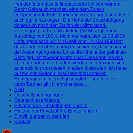
fremden Internetseite finden,werde ich vonmeinem
Recht Gebrauch machen, eine dem Zweck
entsprechende Entschädigung zu verlangen und diese
auch ggf. einzuklagen. Die Höhe der Entschädigung
richtet sich nach den Tarifen der Mittelstand-
vereinigung für Foto-Marketing (MFM) zzgl.einem
Aufschlag von 100%. Mommenheim, den 11.08.2005
Haftungsausschluß: Mit Urteil vom 12. Mai 1998 hat
das Landgericht Hamburg entschieden, dass man mit
der Ausbringung eines Links die Inhalte der gelinkten
Seite ggf. mit zuverantworten hat. Dies kann, so das
LG, nur dadurch verhindert werden, in dem man sich
ausdrücklich von diesen Inhalten distanziert. Ich habe
auf meinen Seiten Links/Banner zu anderen
Homepages im Internet geschaltet. Für alle diese
Links/Banner gilt: Hiermit erkläre…
AGB
Geschäftsbedingungen
Datenschutzerklärung
Privatsphäre-Einstellungen ändern
Historie der Privatsphäre-Einstellungen
Einwilligungen widerrufen
Kontakt