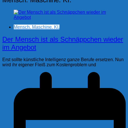
Mensch. Maschine. KI.
Der Mensch ist als Schnäppchen wieder
im Angebot
Erst sollte künstliche Intelligenz ganze Berufe ersetzen. Nun
wird ihr eigener Fleiß zum Kostenproblem und