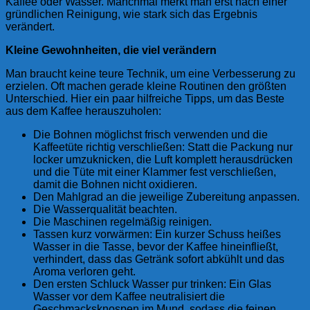
Kaffee oder Wasser. Manchmal merkt man erst nach einer
gründlichen Reinigung, wie stark sich das Ergebnis
verändert.
Kleine Gewohnheiten, die viel verändern
Man braucht keine teure Technik, um eine Verbesserung zu
erzielen. Oft machen gerade kleine Routinen den größten
Unterschied. Hier ein paar hilfreiche Tipps, um das Beste
aus dem Kaffee herauszuholen:
Die Bohnen möglichst frisch verwenden und die
Kaffeetüte richtig verschließen: Statt die Packung nur
locker umzuknicken, die Luft komplett herausdrücken
und die Tüte mit einer Klammer fest verschließen,
damit die Bohnen nicht oxidieren.
Den Mahlgrad an die jeweilige Zubereitung anpassen.
Die Wasserqualität beachten.
Die Maschinen regelmäßig reinigen.
Tassen kurz vorwärmen: Ein kurzer Schuss heißes
Wasser in die Tasse, bevor der Kaffee hineinfließt,
verhindert, dass das Getränk sofort abkühlt und das
Aroma verloren geht.
Den ersten Schluck Wasser pur trinken: Ein Glas
Wasser vor dem Kaffee neutralisiert die
Geschmacksknospen im Mund, sodass die feinen