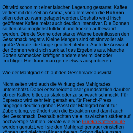
Oft wird schon mit einer falschen Lagerung gestartet. Kaffee
verliert mit der Zeit an Aroma, vor allem wenn die
Bohnen
offen oder zu warm gelagert werden. Deshalb wirkt frisch
geöffneter Kaffee meist auch deutlich intensiver. Die Bohnen
sollten also möglichst luftdicht und trocken aufbewahrt
werden. Direkte Sonne oder starke Wärme beeinflussen den
Geschmack negativ. Kleine Mengen sind oft sinnvoller als
große Vorräte, die lange geöffnet bleiben. Auch die Auswahl
der Bohnen wirkt sich stark auf das Ergebnis aus. Manche
Sorten schmecken kräftiger, andere eher milder oder
fruchtiger. Hier kann man gerne etwas ausprobieren.
Wie der Mahlgrad sich auf den Geschmack auswirkt
Nicht selten wird auch die Wirkung des Mahlgrades
unterschätzt. Dabei entscheidet dieser grundsätzlich darüber,
ob der Kaffee bitter, zu stark oder zu schwach schmeckt. Für
Espresso wird sehr fein gemahlen, für French-Press
hingegen deutlich gröber. Passt der Mahlgrad nicht zur
Zubereitung, verändert sich die Extraktion und damit auch
der Geschmack. Deshalb achten viele inzwischen stärker auf
hochwertige Mühlen. Geräte wie eine
Eureka Kaffeemühle
werden genutzt, weil sie den Mahlgrad genauer einstellen
können und gleichmäßiger arbeiten. Schon die kleinsten