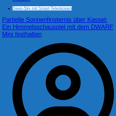
Deep-Sky mit Smart-Teleskopen
Partielle Sonnenfinsternis über Kassel:
Ein Himmelsschauspiel mit dem DWARF
Mini festhalten