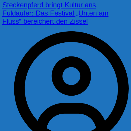
Steckenpferd bringt Kultur ans
Fuldaufer: Das Festival „Unten am
Fluss“ bereichert den Zissel