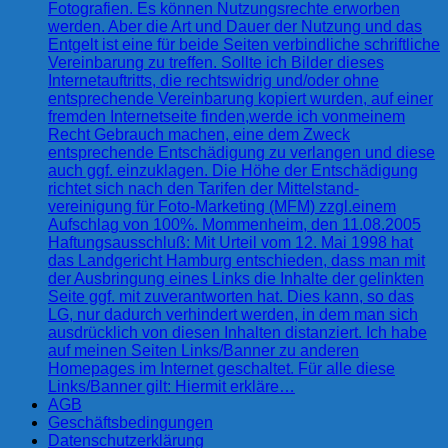
Fotografien. Es können Nutzungsrechte erworben
werden. Aber die Art und Dauer der Nutzung und das
Entgelt ist eine für beide Seiten verbindliche schriftliche
Vereinbarung zu treffen. Sollte ich Bilder dieses
Internetauftritts, die rechtswidrig und/oder ohne
entsprechende Vereinbarung kopiert wurden, auf einer
fremden Internetseite finden,werde ich vonmeinem
Recht Gebrauch machen, eine dem Zweck
entsprechende Entschädigung zu verlangen und diese
auch ggf. einzuklagen. Die Höhe der Entschädigung
richtet sich nach den Tarifen der Mittelstand-
vereinigung für Foto-Marketing (MFM) zzgl.einem
Aufschlag von 100%. Mommenheim, den 11.08.2005
Haftungsausschluß: Mit Urteil vom 12. Mai 1998 hat
das Landgericht Hamburg entschieden, dass man mit
der Ausbringung eines Links die Inhalte der gelinkten
Seite ggf. mit zuverantworten hat. Dies kann, so das
LG, nur dadurch verhindert werden, in dem man sich
ausdrücklich von diesen Inhalten distanziert. Ich habe
auf meinen Seiten Links/Banner zu anderen
Homepages im Internet geschaltet. Für alle diese
Links/Banner gilt: Hiermit erkläre…
AGB
Geschäftsbedingungen
Datenschutzerklärung