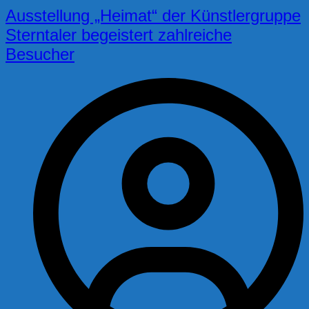
Ausstellung „Heimat“ der Künstlergruppe
Sterntaler begeistert zahlreiche
Besucher