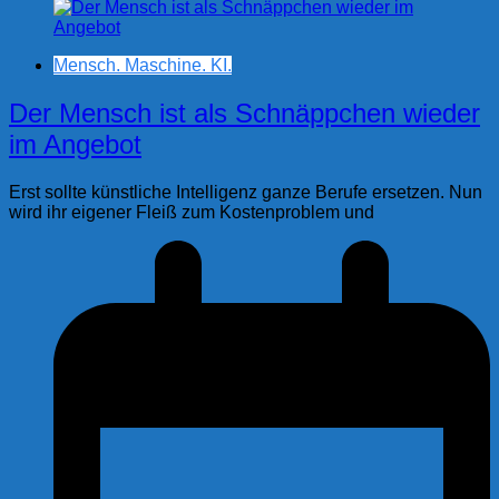
Mensch. Maschine. KI.
Der Mensch ist als Schnäppchen wieder
im Angebot
Erst sollte künstliche Intelligenz ganze Berufe ersetzen. Nun
wird ihr eigener Fleiß zum Kostenproblem und