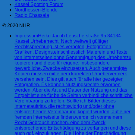
Kassel Spotting Forum
Nordhessen-Blende
Radio Chassala
© 2020 NHR
Impressum
Heiko Jacob Leuscherstraße 95 34134
Kassel Urheberrecht: Nach weltweit gültiger
Rechtssprechung ist es verboten, Fotografien,
Grafiken, Designs,einschliesslich Malerein und Texte
von Internetseiten ohne Genehmigung des Urheberszu
kopieren und diese für eigene, insbesondere
gewerbliche, Zwecke einzusetzen. Auch genehmigte
Kopien müssen mit einem korrekten Urhebervermerk
versehen sein. Dies gilt auch für alle hier gezeigten
Fotografien. Es können Nutzungsrechte erworben
werden. Aber die Art und Dauer der Nutzung und das
Entgelt ist eine für beide Seiten verbindliche schriftliche
Vereinbarung zu treffen. Sollte ich Bilder dieses
Internetauftritts, die rechtswidrig und/oder ohne
entsprechende Vereinbarung kopiert wurden, auf einer
fremden Internetseite finden,werde ich vonmeinem
Recht Gebrauch machen, eine dem Zweck
entsprechende Entschädigung zu verlangen und diese
auch ggf. einzuklagen. Die Höhe der Entschädigung