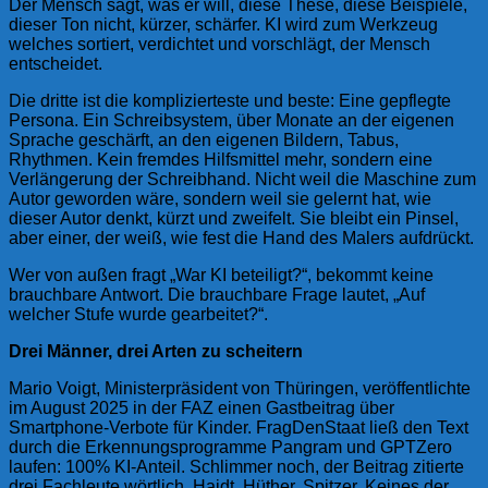
Der Mensch sagt, was er will, diese These, diese Beispiele,
dieser Ton nicht, kürzer, schärfer. KI wird zum Werkzeug
welches sortiert, verdichtet und vorschlägt, der Mensch
entscheidet.
Die dritte ist die komplizierteste und beste: Eine gepflegte
Persona. Ein Schreibsystem, über Monate an der eigenen
Sprache geschärft, an den eigenen Bildern, Tabus,
Rhythmen. Kein fremdes Hilfsmittel mehr, sondern eine
Verlängerung der Schreibhand. Nicht weil die Maschine zum
Autor geworden wäre, sondern weil sie gelernt hat, wie
dieser Autor denkt, kürzt und zweifelt. Sie bleibt ein Pinsel,
aber einer, der weiß, wie fest die Hand des Malers aufdrückt.
Wer von außen fragt „War KI beteiligt?“, bekommt keine
brauchbare Antwort. Die brauchbare Frage lautet, „Auf
welcher Stufe wurde gearbeitet?“.
Drei Männer, drei Arten zu scheitern
Mario Voigt, Ministerpräsident von Thüringen, veröffentlichte
im August 2025 in der FAZ einen Gastbeitrag über
Smartphone-Verbote für Kinder. FragDenStaat ließ den Text
durch die Erkennungsprogramme Pangram und GPTZero
laufen: 100% KI-Anteil. Schlimmer noch, der Beitrag zitierte
drei Fachleute wörtlich, Haidt, Hüther, Spitzer. Keines der