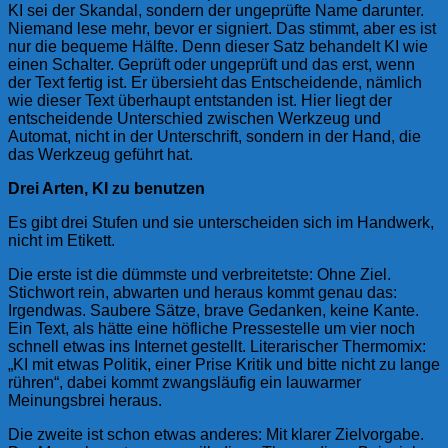
KI sei der Skandal, sondern der ungeprüfte Name darunter.
Niemand lese mehr, bevor er signiert. Das stimmt, aber es ist
nur die bequeme Hälfte. Denn dieser Satz behandelt KI wie
einen Schalter. Geprüft oder ungeprüft und das erst, wenn
der Text fertig ist. Er übersieht das Entscheidende, nämlich
wie dieser Text überhaupt entstanden ist. Hier liegt der
entscheidende Unterschied zwischen Werkzeug und
Automat, nicht in der Unterschrift, sondern in der Hand, die
das Werkzeug geführt hat.
Drei Arten, KI zu benutzen
Es gibt drei Stufen und sie unterscheiden sich im Handwerk,
nicht im Etikett.
Die erste ist die dümmste und verbreitetste: Ohne Ziel.
Stichwort rein, abwarten und heraus kommt genau das:
Irgendwas. Saubere Sätze, brave Gedanken, keine Kante.
Ein Text, als hätte eine höfliche Pressestelle um vier noch
schnell etwas ins Internet gestellt. Literarischer Thermomix:
„KI mit etwas Politik, einer Prise Kritik und bitte nicht zu lange
rühren“, dabei kommt zwangsläufig ein lauwarmer
Meinungsbrei heraus.
Die zweite ist schon etwas anderes: Mit klarer Zielvorgabe.