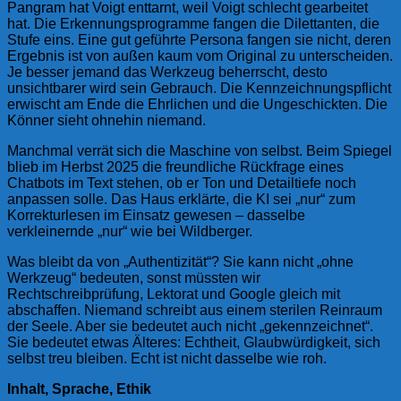
Pangram hat Voigt enttarnt, weil Voigt schlecht gearbeitet
hat. Die Erkennungsprogramme fangen die Dilettanten, die
Stufe eins. Eine gut geführte Persona fangen sie nicht, deren
Ergebnis ist von außen kaum vom Original zu unterscheiden.
Je besser jemand das Werkzeug beherrscht, desto
unsichtbarer wird sein Gebrauch. Die Kennzeichnungspflicht
erwischt am Ende die Ehrlichen und die Ungeschickten. Die
Könner sieht ohnehin niemand.
Manchmal verrät sich die Maschine von selbst. Beim Spiegel
blieb im Herbst 2025 die freundliche Rückfrage eines
Chatbots im Text stehen, ob er Ton und Detailtiefe noch
anpassen solle. Das Haus erklärte, die KI sei „nur“ zum
Korrekturlesen im Einsatz gewesen – dasselbe
verkleinernde „nur“ wie bei Wildberger.
Was bleibt da von „Authentizität“? Sie kann nicht „ohne
Werkzeug“ bedeuten, sonst müssten wir
Rechtschreibprüfung, Lektorat und Google gleich mit
abschaffen. Niemand schreibt aus einem sterilen Reinraum
der Seele. Aber sie bedeutet auch nicht „gekennzeichnet“.
Sie bedeutet etwas Älteres: Echtheit, Glaubwürdigkeit, sich
selbst treu bleiben. Echt ist nicht dasselbe wie roh.
Inhalt, Sprache, Ethik