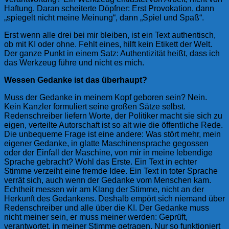
Haftung. Daran scheiterte Döpfner: Erst Provokation, dann
„spiegelt nicht meine Meinung“, dann „Spiel und Spaß“.
Erst wenn alle drei bei mir bleiben, ist ein Text authentisch,
ob mit KI oder ohne. Fehlt eines, hilft kein Etikett der Welt.
Der ganze Punkt in einem Satz: Authentizität heißt, dass ich
das Werkzeug führe und nicht es mich.
Wessen Gedanke ist das überhaupt?
Muss der Gedanke in meinem Kopf geboren sein? Nein.
Kein Kanzler formuliert seine großen Sätze selbst.
Redenschreiber liefern Worte, der Politiker macht sie sich zu
eigen, verteilte Autorschaft ist so alt wie die öffentliche Rede.
Die unbequeme Frage ist eine andere: Was stört mehr, mein
eigener Gedanke, in glatte Maschinensprache gegossen
oder der Einfall der Maschine, von mir in meine lebendige
Sprache gebracht? Wohl das Erste. Ein Text in echter
Stimme verzeiht eine fremde Idee. Ein Text in toter Sprache
verrät sich, auch wenn der Gedanke vom Menschen kam.
Echtheit messen wir am Klang der Stimme, nicht an der
Herkunft des Gedankens. Deshalb empört sich niemand über
Redenschreiber und alle über die KI. Der Gedanke muss
nicht meiner sein, er muss meiner werden: Geprüft,
verantwortet, in meiner Stimme getragen. Nur so funktioniert