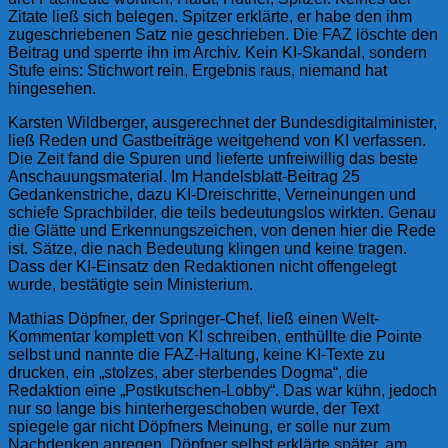
Zitate ließ sich belegen. Spitzer erklärte, er habe den ihm
zugeschriebenen Satz nie geschrieben. Die FAZ löschte den
Beitrag und sperrte ihn im Archiv. Kein KI-Skandal, sondern
Stufe eins: Stichwort rein, Ergebnis raus, niemand hat
hingesehen.
Karsten Wildberger, ausgerechnet der Bundesdigitalminister,
ließ Reden und Gastbeiträge weitgehend von KI verfassen.
Die Zeit fand die Spuren und lieferte unfreiwillig das beste
Anschauungsmaterial. Im Handelsblatt-Beitrag 25
Gedankenstriche, dazu KI-Dreischritte, Verneinungen und
schiefe Sprachbilder, die teils bedeutungslos wirkten. Genau
die Glätte und Erkennungszeichen, von denen hier die Rede
ist. Sätze, die nach Bedeutung klingen und keine tragen.
Dass der KI-Einsatz den Redaktionen nicht offengelegt
wurde, bestätigte sein Ministerium.
Mathias Döpfner, der Springer-Chef, ließ einen Welt-
Kommentar komplett von KI schreiben, enthüllte die Pointe
selbst und nannte die FAZ-Haltung, keine KI-Texte zu
drucken, ein „stolzes, aber sterbendes Dogma“, die
Redaktion eine „Postkutschen-Lobby“. Das war kühn, jedoch
nur so lange bis hinterhergeschoben wurde, der Text
spiegele gar nicht Döpfners Meinung, er solle nur zum
Nachdenken anregen. Döpfner selbst erklärte später, am