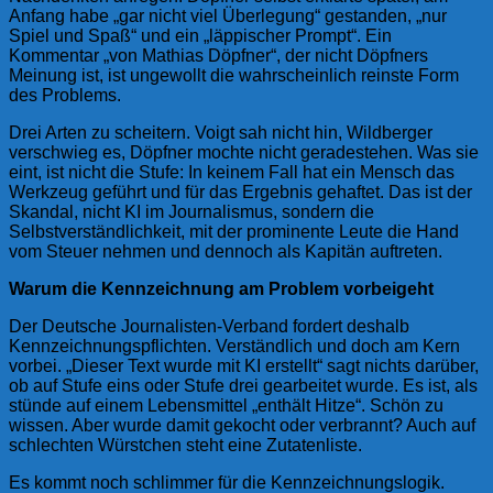
Anfang habe „gar nicht viel Überlegung“ gestanden, „nur
Spiel und Spaß“ und ein „läppischer Prompt“. Ein
Kommentar „von Mathias Döpfner“, der nicht Döpfners
Meinung ist, ist ungewollt die wahrscheinlich reinste Form
des Problems.
Drei Arten zu scheitern. Voigt sah nicht hin, Wildberger
verschwieg es, Döpfner mochte nicht geradestehen. Was sie
eint, ist nicht die Stufe: In keinem Fall hat ein Mensch das
Werkzeug geführt und für das Ergebnis gehaftet. Das ist der
Skandal, nicht KI im Journalismus, sondern die
Selbstverständlichkeit, mit der prominente Leute die Hand
vom Steuer nehmen und dennoch als Kapitän auftreten.
Warum die Kennzeichnung am Problem vorbeigeht
Der Deutsche Journalisten-Verband fordert deshalb
Kennzeichnungspflichten. Verständlich und doch am Kern
vorbei. „Dieser Text wurde mit KI erstellt“ sagt nichts darüber,
ob auf Stufe eins oder Stufe drei gearbeitet wurde. Es ist, als
stünde auf einem Lebensmittel „enthält Hitze“. Schön zu
wissen. Aber wurde damit gekocht oder verbrannt? Auch auf
schlechten Würstchen steht eine Zutatenliste.
Es kommt noch schlimmer für die Kennzeichnungslogik.