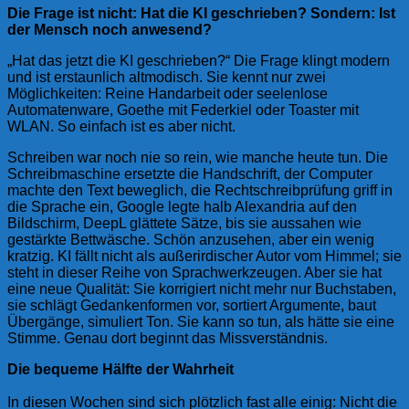
Die Frage ist nicht: Hat die KI geschrieben? Sondern: Ist
der Mensch noch anwesend?
„Hat das jetzt die KI geschrieben?“ Die Frage klingt modern
und ist erstaunlich altmodisch. Sie kennt nur zwei
Möglichkeiten: Reine Handarbeit oder seelenlose
Automatenware, Goethe mit Federkiel oder Toaster mit
WLAN. So einfach ist es aber nicht.
Schreiben war noch nie so rein, wie manche heute tun. Die
Schreibmaschine ersetzte die Handschrift, der Computer
machte den Text beweglich, die Rechtschreibprüfung griff in
die Sprache ein, Google legte halb Alexandria auf den
Bildschirm, DeepL glättete Sätze, bis sie aussahen wie
gestärkte Bettwäsche. Schön anzusehen, aber ein wenig
kratzig. KI fällt nicht als außerirdischer Autor vom Himmel; sie
steht in dieser Reihe von Sprachwerkzeugen. Aber sie hat
eine neue Qualität: Sie korrigiert nicht mehr nur Buchstaben,
sie schlägt Gedankenformen vor, sortiert Argumente, baut
Übergänge, simuliert Ton. Sie kann so tun, als hätte sie eine
Stimme. Genau dort beginnt das Missverständnis.
Die bequeme Hälfte der Wahrheit
In diesen Wochen sind sich plötzlich fast alle einig: Nicht die