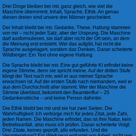
Drei Dinge bleiben bei mir, ganz gleich, wie viel die
Maschine übernimmt. Inhalt, Sprache, Ethik. An genau
diesen dreien sind unsere drei Männer gescheitert.
Der Inhalt bleibt bei mir. Gedanke, These, Haltung stammen
von mir – nicht jeder Satz, aber der Ursprung. Die Maschine
darf ausformulieren, sie darf aber nicht der Ort sein, an dem
die Meinung erst entsteht. Wer das aufgibt, hat nicht die
Sprache ausgelagert, sondern das Denken. Daran scheiterte
Wildberger: Ein Text ohne eigene Haltung.
Die Sprache bleibt bei mir. Eine gut geführte KI erfindet keine
eigene Stimme, denn sie spricht meine. Auf der dritten Stufe
klingt der Text nach mir, weil er aus meiner Sprache
erwachsen ist. Auf der ersten Stufe nach niemandem, weil er
aus dem Durchschnitt aller stammt. Wer der Maschine die
Stimme überlässt, bekommt den Beamtenflur – 25
Gedankenstriche – und keine Person dahinter.
Die Ethik bleibt bei mir und sie hat zwei Seiten. Die
Wahrhaftigkeit: Ich verbürge mich für jedes Zitat, jede Zahl,
jeden Namen. Die Maschine erfindet, das ist ihre Natur, kein
Betriebsunfall, also muss ich prüfen. Daran scheiterte Voigt:
Drei Zitate, keines geprüft, alle erfunden. Und die
Verantwortung? Ein Werkzeug entlastet von Arbeit, nicht von