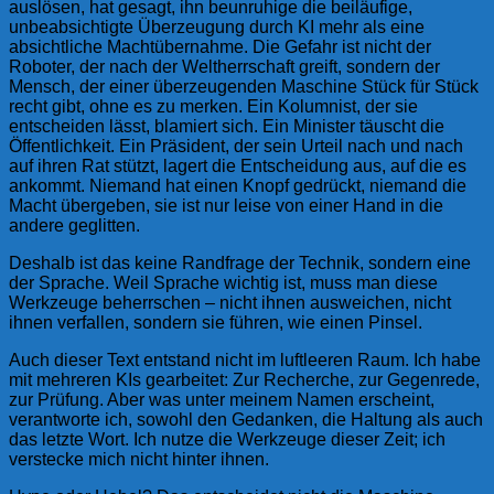
auslösen, hat gesagt, ihn beunruhige die beiläufige,
unbeabsichtigte Überzeugung durch KI mehr als eine
absichtliche Machtübernahme. Die Gefahr ist nicht der
Roboter, der nach der Weltherrschaft greift, sondern der
Mensch, der einer überzeugenden Maschine Stück für Stück
recht gibt, ohne es zu merken. Ein Kolumnist, der sie
entscheiden lässt, blamiert sich. Ein Minister täuscht die
Öffentlichkeit. Ein Präsident, der sein Urteil nach und nach
auf ihren Rat stützt, lagert die Entscheidung aus, auf die es
ankommt. Niemand hat einen Knopf gedrückt, niemand die
Macht übergeben, sie ist nur leise von einer Hand in die
andere geglitten.
Deshalb ist das keine Randfrage der Technik, sondern eine
der Sprache. Weil Sprache wichtig ist, muss man diese
Werkzeuge beherrschen – nicht ihnen ausweichen, nicht
ihnen verfallen, sondern sie führen, wie einen Pinsel.
Auch dieser Text entstand nicht im luftleeren Raum. Ich habe
mit mehreren KIs gearbeitet: Zur Recherche, zur Gegenrede,
zur Prüfung. Aber was unter meinem Namen erscheint,
verantworte ich, sowohl den Gedanken, die Haltung als auch
das letzte Wort. Ich nutze die Werkzeuge dieser Zeit; ich
verstecke mich nicht hinter ihnen.