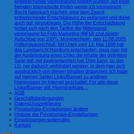
entsprechende Vereinbarung kopiert wurden, auf einer
fremden Internetseite finden,werde ich vonmeinem
Recht Gebrauch machen, eine dem Zweck
entsprechende Entschädigung zu verlangen und diese
auch ggf. einzuklagen. Die Höhe der Entschädigung
richtet sich nach den Tarifen der Mittelstand-
vereinigung für Foto-Marketing (MFM) zzgl.einem
Aufschlag von 100%. Mommenheim, den 11.08.2005
Haftungsausschluß: Mit Urteil vom 12. Mai 1998 hat
das Landgericht Hamburg entschieden, dass man mit
der Ausbringung eines Links die Inhalte der gelinkten
Seite ggf. mit zuverantworten hat. Dies kann, so das
LG, nur dadurch verhindert werden, in dem man sich
ausdrücklich von diesen Inhalten distanziert. Ich habe
auf meinen Seiten Links/Banner zu anderen
Homepages im Internet geschaltet. Für alle diese
Links/Banner gilt: Hiermit erkläre…
AGB
Geschäftsbedingungen
Datenschutzerklärung
Privatsphäre-Einstellungen ändern
Historie der Privatsphäre-Einstellungen
Einwilligungen widerrufen
Kontakt