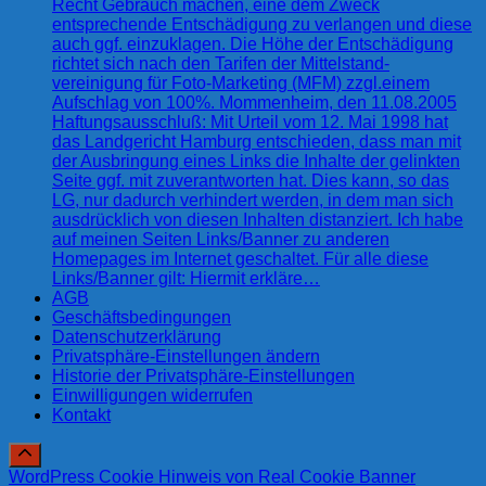
Recht Gebrauch machen, eine dem Zweck
entsprechende Entschädigung zu verlangen und diese
auch ggf. einzuklagen. Die Höhe der Entschädigung
richtet sich nach den Tarifen der Mittelstand-
vereinigung für Foto-Marketing (MFM) zzgl.einem
Aufschlag von 100%. Mommenheim, den 11.08.2005
Haftungsausschluß: Mit Urteil vom 12. Mai 1998 hat
das Landgericht Hamburg entschieden, dass man mit
der Ausbringung eines Links die Inhalte der gelinkten
Seite ggf. mit zuverantworten hat. Dies kann, so das
LG, nur dadurch verhindert werden, in dem man sich
ausdrücklich von diesen Inhalten distanziert. Ich habe
auf meinen Seiten Links/Banner zu anderen
Homepages im Internet geschaltet. Für alle diese
Links/Banner gilt: Hiermit erkläre…
AGB
Geschäftsbedingungen
Datenschutzerklärung
Privatsphäre-Einstellungen ändern
Historie der Privatsphäre-Einstellungen
Einwilligungen widerrufen
Kontakt
WordPress Cookie Hinweis von Real Cookie Banner