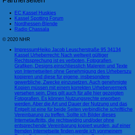
EC Kassel Huskies
Kassel Spotting Forum
Nordhessen-Blende
Radio Chassala
© 2020 NHR
Impressum
Heiko Jacob Leuscherstraße 95 34134
Kassel Urheberrecht: Nach weltweit gültiger
Rechtssprechung ist es verboten, Fotografien,
Grafiken, Designs,einschliesslich Malerein und Texte
von Internetseiten ohne Genehmigung des Urheberszu
kopieren und diese für eigene, insbesondere
gewerbliche, Zwecke einzusetzen. Auch genehmigte
Kopien müssen mit einem korrekten Urhebervermerk
versehen sein. Dies gilt auch für alle hier gezeigten
Fotografien. Es können Nutzungsrechte erworben
werden. Aber die Art und Dauer der Nutzung und das
Entgelt ist eine für beide Seiten verbindliche schriftliche
Vereinbarung zu treffen. Sollte ich Bilder dieses
Internetauftritts, die rechtswidrig und/oder ohne
entsprechende Vereinbarung kopiert wurden, auf einer
fremden Internetseite finden,werde ich vonmeinem