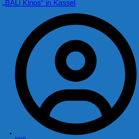
„BALi Kinos“ in Kassel
NHR