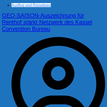
Ausflug und Reisetipps
GEO-SAISON-Auszeichnung für
Renthof stärkt Netzwerk des Kassel
Convention Bureau