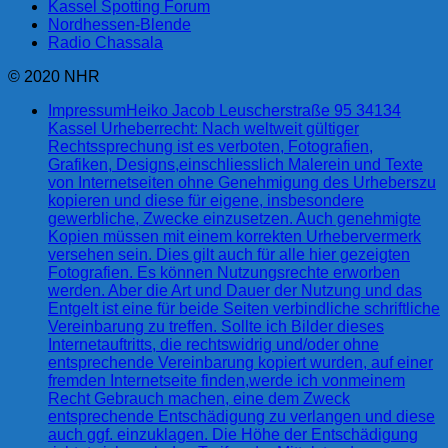
Kassel Spotting Forum
Nordhessen-Blende
Radio Chassala
© 2020 NHR
Impressum
Heiko Jacob Leuscherstraße 95 34134
Kassel Urheberrecht: Nach weltweit gültiger
Rechtssprechung ist es verboten, Fotografien,
Grafiken, Designs,einschliesslich Malerein und Texte
von Internetseiten ohne Genehmigung des Urheberszu
kopieren und diese für eigene, insbesondere
gewerbliche, Zwecke einzusetzen. Auch genehmigte
Kopien müssen mit einem korrekten Urhebervermerk
versehen sein. Dies gilt auch für alle hier gezeigten
Fotografien. Es können Nutzungsrechte erworben
werden. Aber die Art und Dauer der Nutzung und das
Entgelt ist eine für beide Seiten verbindliche schriftliche
Vereinbarung zu treffen. Sollte ich Bilder dieses
Internetauftritts, die rechtswidrig und/oder ohne
entsprechende Vereinbarung kopiert wurden, auf einer
fremden Internetseite finden,werde ich vonmeinem
Recht Gebrauch machen, eine dem Zweck
entsprechende Entschädigung zu verlangen und diese
auch ggf. einzuklagen. Die Höhe der Entschädigung