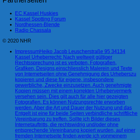
EC Kassel Huskies
Kassel Spotting Forum
Nordhessen-Blende
Radio Chassala
© 2020 NHR
Impressum
Heiko Jacob Leuscherstraße 95 34134
Kassel Urheberrecht: Nach weltweit gültiger
Rechtssprechung ist es verboten, Fotografien,
Grafiken, Designs,einschliesslich Malerein und Texte
von Internetseiten ohne Genehmigung des Urheberszu
kopieren und diese für eigene, insbesondere
gewerbliche, Zwecke einzusetzen. Auch genehmigte
Kopien müssen mit einem korrekten Urhebervermerk
versehen sein. Dies gilt auch für alle hier gezeigten
Fotografien. Es können Nutzungsrechte erworben
werden. Aber die Art und Dauer der Nutzung und das
Entgelt ist eine für beide Seiten verbindliche schriftliche
Vereinbarung zu treffen. Sollte ich Bilder dieses
Internetauftritts, die rechtswidrig und/oder ohne
entsprechende Vereinbarung kopiert wurden, auf einer
fremden Internetseite finden,werde ich vonmeinem