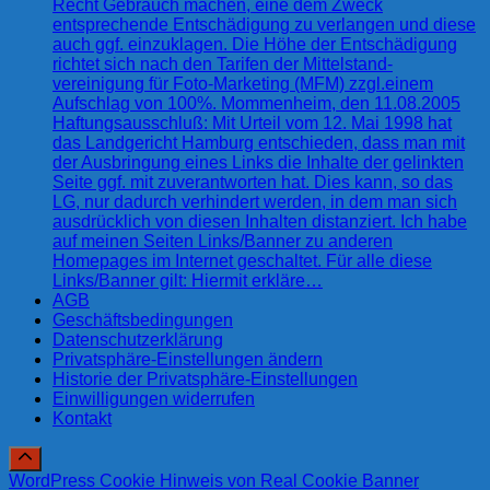
Recht Gebrauch machen, eine dem Zweck
entsprechende Entschädigung zu verlangen und diese
auch ggf. einzuklagen. Die Höhe der Entschädigung
richtet sich nach den Tarifen der Mittelstand-
vereinigung für Foto-Marketing (MFM) zzgl.einem
Aufschlag von 100%. Mommenheim, den 11.08.2005
Haftungsausschluß: Mit Urteil vom 12. Mai 1998 hat
das Landgericht Hamburg entschieden, dass man mit
der Ausbringung eines Links die Inhalte der gelinkten
Seite ggf. mit zuverantworten hat. Dies kann, so das
LG, nur dadurch verhindert werden, in dem man sich
ausdrücklich von diesen Inhalten distanziert. Ich habe
auf meinen Seiten Links/Banner zu anderen
Homepages im Internet geschaltet. Für alle diese
Links/Banner gilt: Hiermit erkläre…
AGB
Geschäftsbedingungen
Datenschutzerklärung
Privatsphäre-Einstellungen ändern
Historie der Privatsphäre-Einstellungen
Einwilligungen widerrufen
Kontakt
WordPress Cookie Hinweis von Real Cookie Banner