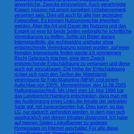
gewerbliche, Zwecke einzusetzen. Auch genehmigte
Kopien müssen mit einem korrekten Urhebervermerk
versehen sein. Dies gilt auch für alle hier gezeigten
Fotografien. Es können Nutzungsrechte erworben
werden. Aber die Art und Dauer der Nutzung und das
Entgelt ist eine für beide Seiten verbindliche schriftliche
Vereinbarung zu treffen. Sollte ich Bilder dieses
Internetauftritts, die rechtswidrig und/oder ohne
entsprechende Vereinbarung kopiert wurden, auf einer
fremden Internetseite finden,werde ich vonmeinem
Recht Gebrauch machen, eine dem Zweck
entsprechende Entschädigung zu verlangen und diese
auch ggf. einzuklagen. Die Höhe der Entschädigung
richtet sich nach den Tarifen der Mittelstand-
vereinigung für Foto-Marketing (MFM) zzgl.einem
Aufschlag von 100%. Mommenheim, den 11.08.2005
Haftungsausschluß: Mit Urteil vom 12. Mai 1998 hat
das Landgericht Hamburg entschieden, dass man mit
der Ausbringung eines Links die Inhalte der gelinkten
Seite ggf. mit zuverantworten hat. Dies kann, so das
LG, nur dadurch verhindert werden, in dem man sich
ausdrücklich von diesen Inhalten distanziert. Ich habe
auf meinen Seiten Links/Banner zu anderen
Homepages im Internet geschaltet. Für alle diese
Links/Banner gilt: Hiermit erkläre…