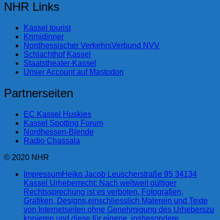
NHR Links
Kassel tourist
Krimidinner
Nordhessischer VerkehrsVerbund NVV
Schlachthof Kassel
Staatstheater-Kassel
Unser Account auf Mastodon
Partnerseiten
EC Kassel Huskies
Kassel Spotting Forum
Nordhessen-Blende
Radio Chassala
© 2020 NHR
Impressum
Heiko Jacob Leuscherstraße 95 34134
Kassel Urheberrecht: Nach weltweit gültiger
Rechtssprechung ist es verboten, Fotografien,
Grafiken, Designs,einschliesslich Malerein und Texte
von Internetseiten ohne Genehmigung des Urheberszu
kopieren und diese für eigene, insbesondere