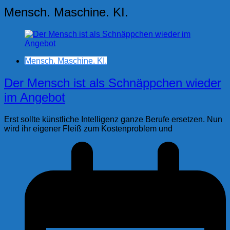
Mensch. Maschine. KI.
Mensch. Maschine. KI.
Der Mensch ist als Schnäppchen wieder
im Angebot
Erst sollte künstliche Intelligenz ganze Berufe ersetzen. Nun
wird ihr eigener Fleiß zum Kostenproblem und