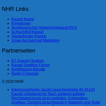
NHR Links
Kassel tourist
Krimidinner
Nordhessischer VerkehrsVerbund NVV
Schlachthof Kassel
Staatstheater-Kassel
Unser Account auf Mastodon
Partnerseiten
EC Kassel Huskies
Kassel Spotting Forum
Nordhessen-Blende
Radio Chassala
© 2020 NHR
Impressum
Heiko Jacob Leuscherstraße 95 34134
Kassel Urheberrecht: Nach weltweit gültiger
Rechtssprechung ist es verboten, Fotografien,
Grafiken, Designs,einschliesslich Malerein und Texte