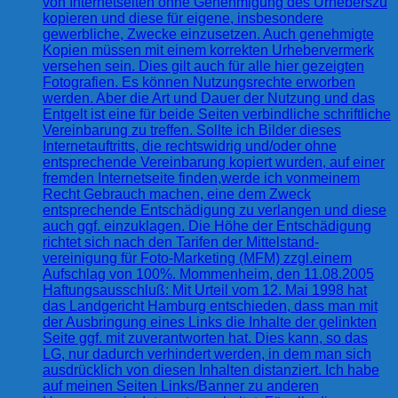
von Internetseiten ohne Genehmigung des Urheberszu
kopieren und diese für eigene, insbesondere
gewerbliche, Zwecke einzusetzen. Auch genehmigte
Kopien müssen mit einem korrekten Urhebervermerk
versehen sein. Dies gilt auch für alle hier gezeigten
Fotografien. Es können Nutzungsrechte erworben
werden. Aber die Art und Dauer der Nutzung und das
Entgelt ist eine für beide Seiten verbindliche schriftliche
Vereinbarung zu treffen. Sollte ich Bilder dieses
Internetauftritts, die rechtswidrig und/oder ohne
entsprechende Vereinbarung kopiert wurden, auf einer
fremden Internetseite finden,werde ich vonmeinem
Recht Gebrauch machen, eine dem Zweck
entsprechende Entschädigung zu verlangen und diese
auch ggf. einzuklagen. Die Höhe der Entschädigung
richtet sich nach den Tarifen der Mittelstand-
vereinigung für Foto-Marketing (MFM) zzgl.einem
Aufschlag von 100%. Mommenheim, den 11.08.2005
Haftungsausschluß: Mit Urteil vom 12. Mai 1998 hat
das Landgericht Hamburg entschieden, dass man mit
der Ausbringung eines Links die Inhalte der gelinkten
Seite ggf. mit zuverantworten hat. Dies kann, so das
LG, nur dadurch verhindert werden, in dem man sich
ausdrücklich von diesen Inhalten distanziert. Ich habe
auf meinen Seiten Links/Banner zu anderen