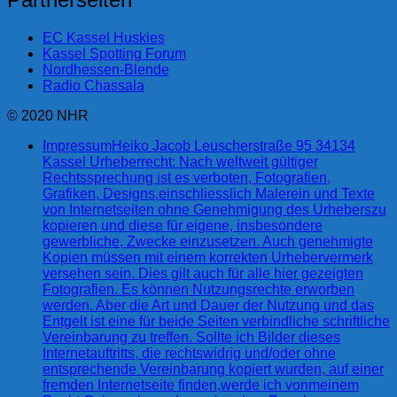
EC Kassel Huskies
Kassel Spotting Forum
Nordhessen-Blende
Radio Chassala
© 2020 NHR
Impressum
Heiko Jacob Leuscherstraße 95 34134
Kassel Urheberrecht: Nach weltweit gültiger
Rechtssprechung ist es verboten, Fotografien,
Grafiken, Designs,einschliesslich Malerein und Texte
von Internetseiten ohne Genehmigung des Urheberszu
kopieren und diese für eigene, insbesondere
gewerbliche, Zwecke einzusetzen. Auch genehmigte
Kopien müssen mit einem korrekten Urhebervermerk
versehen sein. Dies gilt auch für alle hier gezeigten
Fotografien. Es können Nutzungsrechte erworben
werden. Aber die Art und Dauer der Nutzung und das
Entgelt ist eine für beide Seiten verbindliche schriftliche
Vereinbarung zu treffen. Sollte ich Bilder dieses
Internetauftritts, die rechtswidrig und/oder ohne
entsprechende Vereinbarung kopiert wurden, auf einer
fremden Internetseite finden,werde ich vonmeinem