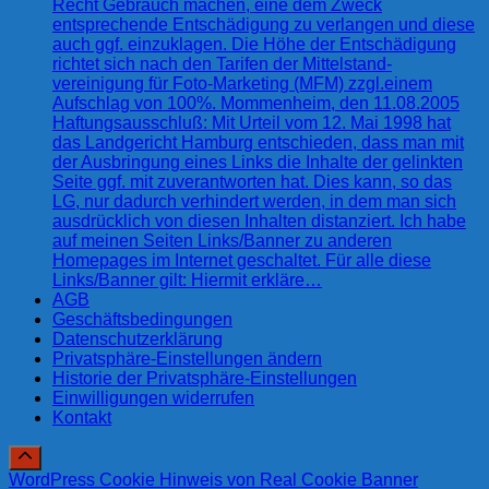
Recht Gebrauch machen, eine dem Zweck
entsprechende Entschädigung zu verlangen und diese
auch ggf. einzuklagen. Die Höhe der Entschädigung
richtet sich nach den Tarifen der Mittelstand-
vereinigung für Foto-Marketing (MFM) zzgl.einem
Aufschlag von 100%. Mommenheim, den 11.08.2005
Haftungsausschluß: Mit Urteil vom 12. Mai 1998 hat
das Landgericht Hamburg entschieden, dass man mit
der Ausbringung eines Links die Inhalte der gelinkten
Seite ggf. mit zuverantworten hat. Dies kann, so das
LG, nur dadurch verhindert werden, in dem man sich
ausdrücklich von diesen Inhalten distanziert. Ich habe
auf meinen Seiten Links/Banner zu anderen
Homepages im Internet geschaltet. Für alle diese
Links/Banner gilt: Hiermit erkläre…
AGB
Geschäftsbedingungen
Datenschutzerklärung
Privatsphäre-Einstellungen ändern
Historie der Privatsphäre-Einstellungen
Einwilligungen widerrufen
Kontakt
WordPress Cookie Hinweis von Real Cookie Banner