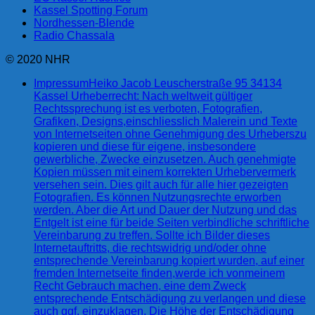
Kassel Spotting Forum
Nordhessen-Blende
Radio Chassala
© 2020 NHR
Impressum
Heiko Jacob Leuscherstraße 95 34134
Kassel Urheberrecht: Nach weltweit gültiger
Rechtssprechung ist es verboten, Fotografien,
Grafiken, Designs,einschliesslich Malerein und Texte
von Internetseiten ohne Genehmigung des Urheberszu
kopieren und diese für eigene, insbesondere
gewerbliche, Zwecke einzusetzen. Auch genehmigte
Kopien müssen mit einem korrekten Urhebervermerk
versehen sein. Dies gilt auch für alle hier gezeigten
Fotografien. Es können Nutzungsrechte erworben
werden. Aber die Art und Dauer der Nutzung und das
Entgelt ist eine für beide Seiten verbindliche schriftliche
Vereinbarung zu treffen. Sollte ich Bilder dieses
Internetauftritts, die rechtswidrig und/oder ohne
entsprechende Vereinbarung kopiert wurden, auf einer
fremden Internetseite finden,werde ich vonmeinem
Recht Gebrauch machen, eine dem Zweck
entsprechende Entschädigung zu verlangen und diese
auch ggf. einzuklagen. Die Höhe der Entschädigung