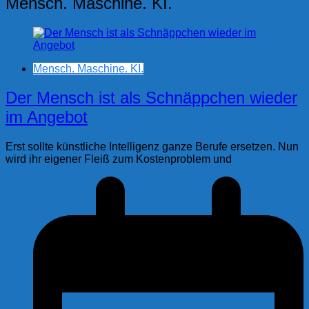
Mensch. Maschine. KI.
Mensch. Maschine. KI.
Der Mensch ist als Schnäppchen wieder
im Angebot
Erst sollte künstliche Intelligenz ganze Berufe ersetzen. Nun
wird ihr eigener Fleiß zum Kostenproblem und