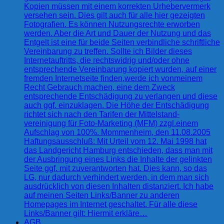
Kopien müssen mit einem korrekten Urhebervermerk
versehen sein. Dies gilt auch für alle hier gezeigten
Fotografien. Es können Nutzungsrechte erworben
werden. Aber die Art und Dauer der Nutzung und das
Entgelt ist eine für beide Seiten verbindliche schriftliche
Vereinbarung zu treffen. Sollte ich Bilder dieses
Internetauftritts, die rechtswidrig und/oder ohne
entsprechende Vereinbarung kopiert wurden, auf einer
fremden Internetseite finden,werde ich vonmeinem
Recht Gebrauch machen, eine dem Zweck
entsprechende Entschädigung zu verlangen und diese
auch ggf. einzuklagen. Die Höhe der Entschädigung
richtet sich nach den Tarifen der Mittelstand-
vereinigung für Foto-Marketing (MFM) zzgl.einem
Aufschlag von 100%. Mommenheim, den 11.08.2005
Haftungsausschluß: Mit Urteil vom 12. Mai 1998 hat
das Landgericht Hamburg entschieden, dass man mit
der Ausbringung eines Links die Inhalte der gelinkten
Seite ggf. mit zuverantworten hat. Dies kann, so das
LG, nur dadurch verhindert werden, in dem man sich
ausdrücklich von diesen Inhalten distanziert. Ich habe
auf meinen Seiten Links/Banner zu anderen
Homepages im Internet geschaltet. Für alle diese
Links/Banner gilt: Hiermit erkläre…
AGB