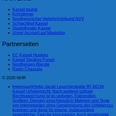
Kassel tourist
Krimidinner
Nordhessischer VerkehrsVerbund NVV
Schlachthof Kassel
Staatstheater-Kassel
Unser Account auf Mastodon
Partnerseiten
EC Kassel Huskies
Kassel Spotting Forum
Nordhessen-Blende
Radio Chassala
© 2020 NHR
Impressum
Heiko Jacob Leuscherstraße 95 34134
Kassel Urheberrecht: Nach weltweit gültiger
Rechtssprechung ist es verboten, Fotografien,
Grafiken, Designs,einschliesslich Malerein und Texte
von Internetseiten ohne Genehmigung des Urheberszu
kopieren und diese für eigene, insbesondere
gewerbliche, Zwecke einzusetzen. Auch genehmigte