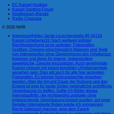
EC Kassel Huskies
Kassel Spotting Forum
Nordhessen-Blende
Radio Chassala
© 2020 NHR
Impressum
Heiko Jacob Leuscherstraße 95 34134
Kassel Urheberrecht: Nach weltweit gültiger
Rechtssprechung ist es verboten, Fotografien,
Grafiken, Designs,einschliesslich Malerein und Texte
von Internetseiten ohne Genehmigung des Urheberszu
kopieren und diese für eigene, insbesondere
gewerbliche, Zwecke einzusetzen. Auch genehmigte
Kopien müssen mit einem korrekten Urhebervermerk
versehen sein. Dies gilt auch für alle hier gezeigten
Fotografien. Es können Nutzungsrechte erworben
werden. Aber die Art und Dauer der Nutzung und das
Entgelt ist eine für beide Seiten verbindliche schriftliche
Vereinbarung zu treffen. Sollte ich Bilder dieses
Internetauftritts, die rechtswidrig und/oder ohne
entsprechende Vereinbarung kopiert wurden, auf einer
fremden Internetseite finden,werde ich vonmeinem
Recht Gebrauch machen, eine dem Zweck
entsprechende Entschädigung zu verlangen und diese