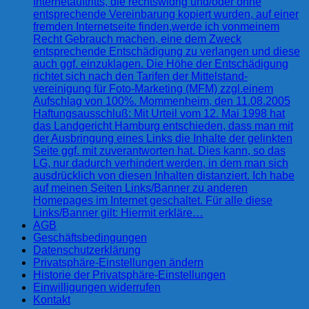
Internetauftritts, die rechtswidrig und/oder ohne
entsprechende Vereinbarung kopiert wurden, auf einer
fremden Internetseite finden,werde ich vonmeinem
Recht Gebrauch machen, eine dem Zweck
entsprechende Entschädigung zu verlangen und diese
auch ggf. einzuklagen. Die Höhe der Entschädigung
richtet sich nach den Tarifen der Mittelstand-
vereinigung für Foto-Marketing (MFM) zzgl.einem
Aufschlag von 100%. Mommenheim, den 11.08.2005
Haftungsausschluß: Mit Urteil vom 12. Mai 1998 hat
das Landgericht Hamburg entschieden, dass man mit
der Ausbringung eines Links die Inhalte der gelinkten
Seite ggf. mit zuverantworten hat. Dies kann, so das
LG, nur dadurch verhindert werden, in dem man sich
ausdrücklich von diesen Inhalten distanziert. Ich habe
auf meinen Seiten Links/Banner zu anderen
Homepages im Internet geschaltet. Für alle diese
Links/Banner gilt: Hiermit erkläre…
AGB
Geschäftsbedingungen
Datenschutzerklärung
Privatsphäre-Einstellungen ändern
Historie der Privatsphäre-Einstellungen
Einwilligungen widerrufen
Kontakt