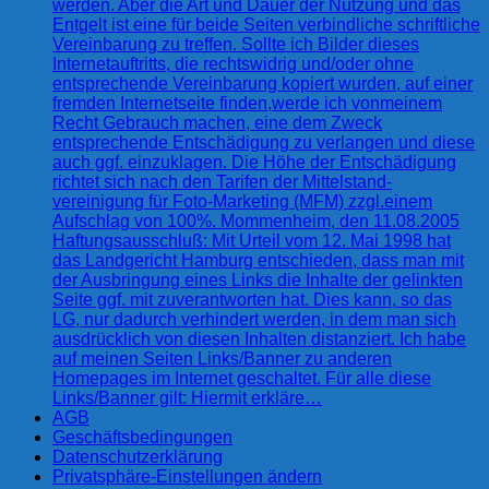
werden. Aber die Art und Dauer der Nutzung und das
Entgelt ist eine für beide Seiten verbindliche schriftliche
Vereinbarung zu treffen. Sollte ich Bilder dieses
Internetauftritts, die rechtswidrig und/oder ohne
entsprechende Vereinbarung kopiert wurden, auf einer
fremden Internetseite finden,werde ich vonmeinem
Recht Gebrauch machen, eine dem Zweck
entsprechende Entschädigung zu verlangen und diese
auch ggf. einzuklagen. Die Höhe der Entschädigung
richtet sich nach den Tarifen der Mittelstand-
vereinigung für Foto-Marketing (MFM) zzgl.einem
Aufschlag von 100%. Mommenheim, den 11.08.2005
Haftungsausschluß: Mit Urteil vom 12. Mai 1998 hat
das Landgericht Hamburg entschieden, dass man mit
der Ausbringung eines Links die Inhalte der gelinkten
Seite ggf. mit zuverantworten hat. Dies kann, so das
LG, nur dadurch verhindert werden, in dem man sich
ausdrücklich von diesen Inhalten distanziert. Ich habe
auf meinen Seiten Links/Banner zu anderen
Homepages im Internet geschaltet. Für alle diese
Links/Banner gilt: Hiermit erkläre…
AGB
Geschäftsbedingungen
Datenschutzerklärung
Privatsphäre-Einstellungen ändern