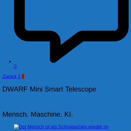
0
Seitennummerierung
Zurück
1
2
der
DWARF Mini Smart Telescope
Beiträge
Mensch. Maschine. KI.