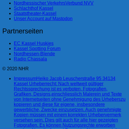
Nordhessischer VerkehrsVerbund NVV
Schlachthof Kassel
Staatstheater-Kassel
Unser Account auf Mastodon
Partnerseiten
EC Kassel Huskies
Kassel Spotting Forum
Nordhessen-Blende
Radio Chassala
© 2020 NHR
Impressum
Heiko Jacob Leuscherstraße 95 34134
Kassel Urheberrecht: Nach weltweit gültiger
Rechtssprechung ist es verboten, Fotografien,
Grafiken, Designs,einschliesslich Malerein und Texte
von Internetseiten ohne Genehmigung des Urheberszu
kopieren und diese für eigene, insbesondere
gewerbliche, Zwecke einzusetzen. Auch genehmigte
Kopien müssen mit einem korrekten Urhebervermerk
versehen sein. Dies gilt auch für alle hier gezeigten
Fotografien. Es können Nutzungsrechte erworben