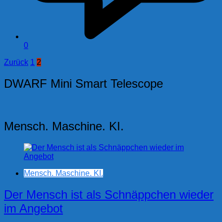
0
Seitennummerierung
Zurück
1
2
der
DWARF Mini Smart Telescope
Beiträge
Mensch. Maschine. KI.
Mensch. Maschine. KI.
Der Mensch ist als Schnäppchen wieder
im Angebot