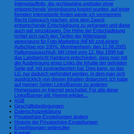
Internetauftritts, die rechtswidrig und/oder ohne
entsprechende Vereinbarung kopiert wurden, auf einer
fremden Internetseite finden,werde ich vonmeinem
Recht Gebrauch machen, eine dem Zweck
entsprechende Entschädigung zu verlangen und diese
auch ggf. einzuklagen. Die Höhe der Entschädigung
richtet sich nach den Tarifen der Mittelstand-
vereinigung für Foto-Marketing (MFM) zzgl.einem
Aufschlag von 100%. Mommenheim, den 11.08.2005
Haftungsausschluß: Mit Urteil vom 12. Mai 1998 hat
das Landgericht Hamburg entschieden, dass man mit
der Ausbringung eines Links die Inhalte der gelinkten
Seite ggf. mit zuverantworten hat. Dies kann, so das
LG, nur dadurch verhindert werden, in dem man sich
ausdrücklich von diesen Inhalten distanziert. Ich habe
auf meinen Seiten Links/Banner zu anderen
Homepages im Internet geschaltet. Für alle diese
Links/Banner gilt: Hiermit erkläre…
AGB
Geschäftsbedingungen
Datenschutzerklärung
Privatsphäre-Einstellungen ändern
Historie der Privatsphäre-Einstellungen
Einwilligungen widerrufen
Kontakt