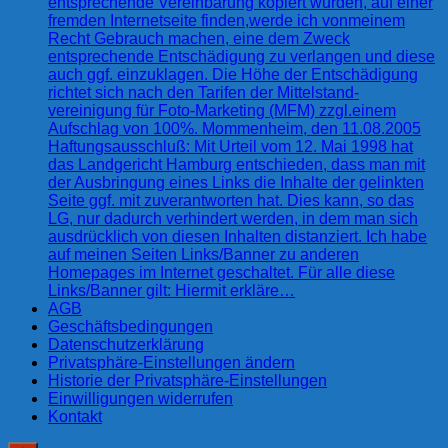
entsprechende Vereinbarung kopiert wurden, auf einer
fremden Internetseite finden,werde ich vonmeinem
Recht Gebrauch machen, eine dem Zweck
entsprechende Entschädigung zu verlangen und diese
auch ggf. einzuklagen. Die Höhe der Entschädigung
richtet sich nach den Tarifen der Mittelstand-
vereinigung für Foto-Marketing (MFM) zzgl.einem
Aufschlag von 100%. Mommenheim, den 11.08.2005
Haftungsausschluß: Mit Urteil vom 12. Mai 1998 hat
das Landgericht Hamburg entschieden, dass man mit
der Ausbringung eines Links die Inhalte der gelinkten
Seite ggf. mit zuverantworten hat. Dies kann, so das
LG, nur dadurch verhindert werden, in dem man sich
ausdrücklich von diesen Inhalten distanziert. Ich habe
auf meinen Seiten Links/Banner zu anderen
Homepages im Internet geschaltet. Für alle diese
Links/Banner gilt: Hiermit erkläre…
AGB
Geschäftsbedingungen
Datenschutzerklärung
Privatsphäre-Einstellungen ändern
Historie der Privatsphäre-Einstellungen
Einwilligungen widerrufen
Kontakt