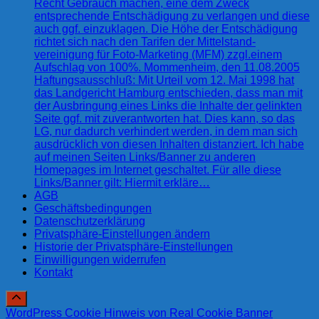
Recht Gebrauch machen, eine dem Zweck
entsprechende Entschädigung zu verlangen und diese
auch ggf. einzuklagen. Die Höhe der Entschädigung
richtet sich nach den Tarifen der Mittelstand-
vereinigung für Foto-Marketing (MFM) zzgl.einem
Aufschlag von 100%. Mommenheim, den 11.08.2005
Haftungsausschluß: Mit Urteil vom 12. Mai 1998 hat
das Landgericht Hamburg entschieden, dass man mit
der Ausbringung eines Links die Inhalte der gelinkten
Seite ggf. mit zuverantworten hat. Dies kann, so das
LG, nur dadurch verhindert werden, in dem man sich
ausdrücklich von diesen Inhalten distanziert. Ich habe
auf meinen Seiten Links/Banner zu anderen
Homepages im Internet geschaltet. Für alle diese
Links/Banner gilt: Hiermit erkläre…
AGB
Geschäftsbedingungen
Datenschutzerklärung
Privatsphäre-Einstellungen ändern
Historie der Privatsphäre-Einstellungen
Einwilligungen widerrufen
Kontakt
WordPress Cookie Hinweis von Real Cookie Banner