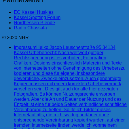
EC Kassel Huskies
Kassel Spotting Forum
Nordhessen-Blende
Radio Chassala
© 2020 NHR
Impressum
Heiko Jacob Leuscherstraße 95 34134
Kassel Urheberrecht: Nach weltweit gültiger
Rechtssprechung ist es verboten, Fotografien,
Grafiken, Designs,einschliesslich Malerein und Texte
von Internetseiten ohne Genehmigung des Urheberszu
kopieren und diese für eigene, insbesondere
gewerbliche, Zwecke einzusetzen. Auch genehmigte
Kopien müssen mit einem korrekten Urhebervermerk
versehen sein. Dies gilt auch für alle hier gezeigten
Fotografien. Es können Nutzungsrechte erworben
werden. Aber die Art und Dauer der Nutzung und das
Entgelt ist eine für beide Seiten verbindliche schriftliche
Vereinbarung zu treffen. Sollte ich Bilder dieses
Internetauftritts, die rechtswidrig und/oder ohne
entsprechende Vereinbarung kopiert wurden, auf einer
fremden Internetseite finden,werde ich vonmeinem